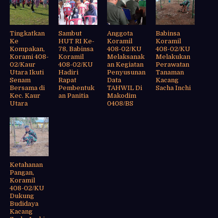
Tingkatkan
Sambut
Anggota
Babinsa
Ke
HUT RI Ke-
Koramil
Koramil
Kompakan,
78, Babinsa
408-02/KU
408-02/KU
Korami 408-
Koramil
Melaksanak
Melakukan
02/Kaur
408-02/KU
an Kegiatan
Perawatan
Utara Ikuti
Hadiri
Penyusunan
Tanaman
Senam
Rapat
Data
Kacang
Bersama di
Pembentuk
TAHWIL Di
Sacha Inchi
Kec. Kaur
an Panitia
Makodim
Utara
0408/BS
Ketahanan
Pangan,
Koramil
408-02/KU
Dukung
Budidaya
Kacang