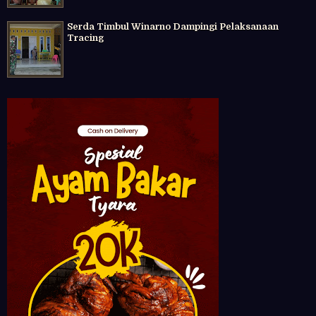
Serda Timbul Winarno Dampingi Pelaksanaan
Tracing