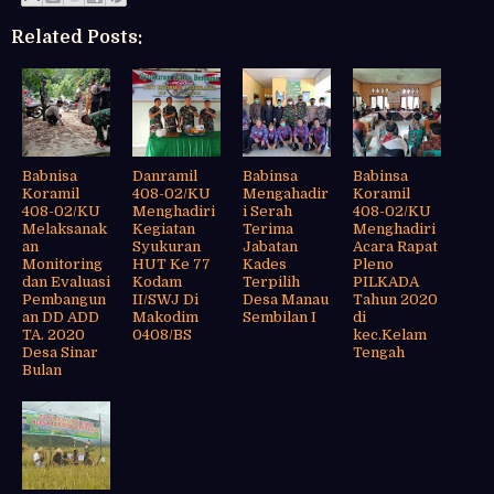
Related Posts:
Babnisa
Danramil
Babinsa
Babinsa
Koramil
408-02/KU
Mengahadir
Koramil
408-02/KU
Menghadiri
i Serah
408-02/KU
Melaksanak
Kegiatan
Terima
Menghadiri
an
Syukuran
Jabatan
Acara Rapat
Monitoring
HUT Ke 77
Kades
Pleno
dan Evaluasi
Kodam
Terpilih
PILKADA
Pembangun
II/SWJ Di
Desa Manau
Tahun 2020
an DD ADD
Makodim
Sembilan I
di
TA. 2020
0408/BS
kec.Kelam
Desa Sinar
Tengah
Bulan