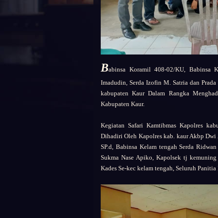
B
abinsa Koramil 408-02/KU, Babinsa
Imadudin, Serda Izofin M. Satria dan Prad
kabupaten Kaur Dalam Rangka Menghada
Kabupaten Kaur.
Kegiatan Safari Kamtibmas Kapolres ka
Dihadiri Oleh
Kapolres kab. kaur Akbp Dwi 
SP.d,
Babinsa Kelam tengah Serda Ridwan F
Sukma Nase Apiko,
Kapolsek tj kemuning 
Kades Se-kec kelam tengah,
Seluruh Panitia 