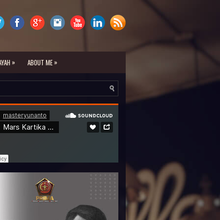
»
»
AYAH
ABOUT ME