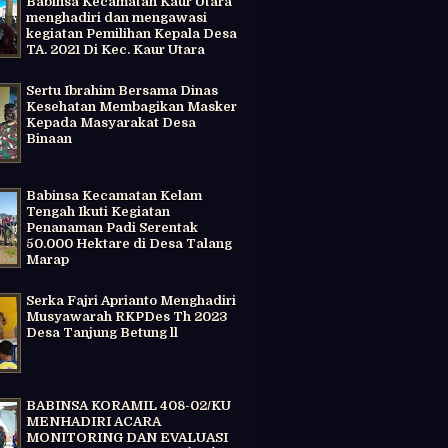
Babinsa Kecamatan Kaur Utara
menghadiri dan mengawasi
kegiatan Pemilihan Kepala Desa
TA. 2021 Di Kec. Kaur Utara
Sertu Ibrahim Bersama Dinas
Kesehatan Membagikan Masker
Kepada Masyarakat Desa
Binaan
Babinsa Kecamatan Kelam
Tengah Ikuti Kegiatan
Penanaman Padi Serentak
50.000 Hektare di Desa Talang
Marap
Serka Fajri Aprianto Menghadiri
Musyawarah RKPDes Th 2023
Desa Tanjung Betung ll
BABINSA KORAMIL 408-02/KU
MENHADIRI ACARA
MONITORING DAN EVALUASI