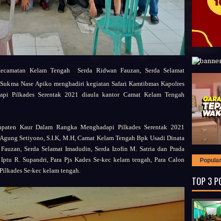
 Kecamatan Kelam Tengah
Serda Ridwan Fauzan, Serda Selamat
a Sukma Nase Apiko
menghadiri kegiatan Safari Kamtibmas Kapolres
pi Pilkades Serentak 2021 diaula kantor Camat Kelam Tengah
bupaten Kaur Dalam Rangka Menghadapi Pilkades Serentak 2021
Agung Setiyono, S.I.K, M.H,
Camat Kelam Tengah Bpk Usadi Dinata
auzan, Serda Selamat Imadudin, Serda Izofin M. Satria dan Prada
Iptu R. Supandri,
Para Pjs Kades Se-kec kelam tengah,
Para Calon
Popula
Pilkades Se-kec kelam tengah.
TOP 3 P