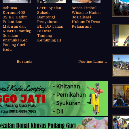
Babinsa
Sertu Aprian
Serda Timbul
Koramil 408-
Suhadi
Winarno Hadiri
02/KU Hadiri
Dampingi
Sosialisasi
Pelantikan
Penyaluran
Hukum Di Desa
Mabiran dan
BLT DD Tahap
Pelajaran I
Kuartis Ranting
IV Desa
Gerakan
Tanjung
Pramuka Kec.
Kemuning III
Padang Guci
Hulu
Beranda
Posting Lama →