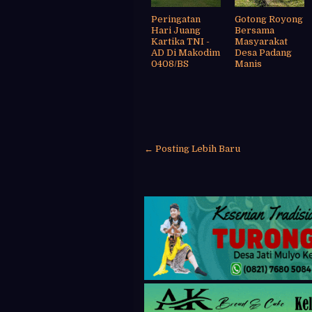
Peringatan
Gotong Royong
Hari Juang
Bersama
Kartika TNI -
Masyarakat
AD Di Makodim
Desa Padang
0408/BS
Manis
← Posting Lebih Baru