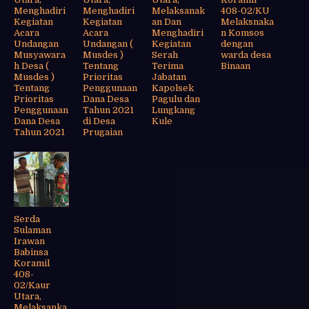
Menghadiri
Menghadiri
Melaksanak
408-02/KU
Kegiatan
Kegiatan
an Dan
Melaksnaka
Acara
Acara
Menghadiri
n Komsos
Undangan
Undangan (
Kegiatan
dengan
Musyawara
Musdes )
Serah
warda desa
h Desa (
Tentang
Terima
Binaan
Musdes )
Prioritas
Jabatan
Tentang
Penggunaan
Kapolsek
Prioritas
Dana Desa
Pagulu dan
Penggunaan
Tahun 2021
Lungkang
Dana Desa
di Desa
Kule
Tahun 2021
Prugaian
Serda
Sulaman
Irawan
Babinsa
Koramil
408-
02/Kaur
Utara,
Melaksanka