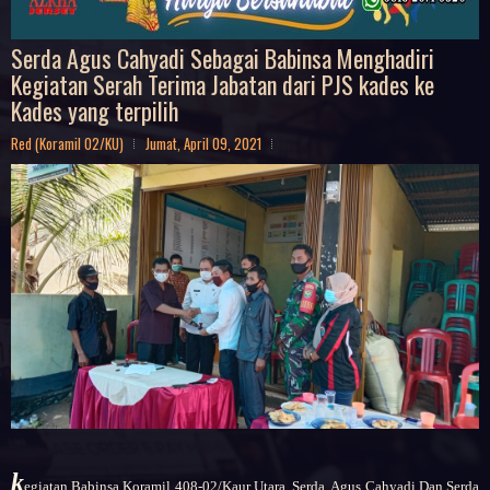
Serda Agus Cahyadi Sebagai Babinsa Menghadiri
Kegiatan Serah Terima Jabatan dari PJS kades ke
Kades yang terpilih
Red (Koramil 02/KU)
Jumat, April 09, 2021
k
egiatan Babinsa Koramil 408-02/Kaur Utara, Serda Agus Cahyadi Dan Serda