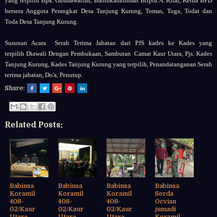
yang terpilih Bpk. Gusmawarlan,
Babinkamtibmas Briptu A. Rifai,
Ketua BPD
bersera Anggota
Perangkat Desa Tanjung Kurung,
Tomas, Toga, Todat dan
Toda Desa Tanjung Kurung.
Susunan Acara
Serah Terima Jabatan dari PJS kades ke Kades yang
terpilih
Diawali Dengan
Pembukaan,
Sambutan
Camat Kaur Utara,
Pjs. Kades
Tanjung Kurung,
Kades Tanjung Kurung yang terpilih,
Penandatanganan Serah
terima jabatan,
Do'a,
Penutup.
Share:
Related Posts:
Babinsa
Babinsa
Babinsa
Babinsa
Koramil
Koramil
Koramil
Serda
408-
408-
408-
Ocvian
02/Kaur
02/Kaur
02/Kaur
jumadi
Utara,
Utara,
Utara,
Koramil