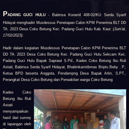
P
ADANG GUCI HULU
- Babinsa Koramil 408-02/KU Serda Syarif
Hidayat menghadiri Musdessus Penetapan Calon KPM Penerima BLT DD
TA. 2023 Desa Coko Betung Kec. Padang Guci Hulu Kab. Kaur.
(Jum'at,
17/02/2023)
.
Hadir dalam kegiatan Musdessus Penetapan Calon KPM Penerima BLT
DD TA. 2023 Desa Coko Betung Kec. Padang Guci Hulu Sekcam Kec.
Padang Guci Hulu Bapak Saprawi S.Pd., Kades Coko Betung Ibu Ruli
Astati, Babinsa Serda Syarif Hidayat, Bhabinkamtibmas Briptu Beby . P.,
Ketua BPD beserta Anggota, Pendampng Desa Bapak Arlin, S.PT.,
Perangkat Desa Coko Betung dan Perwakilan warga Coko Betung
Kades Coko
Betung Ibu Ruli
Astati
menyampaikan
hasil dari survey
di lapangan oleh