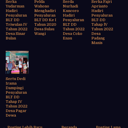
Serka
Pelda
Serda
Serka Fajri
Yudarman
Wahono
Nurhadi
Aprianto
Hadiri
Menghadiri
Kuncoro
Hadiri
Penyaluran
Penyaluran
Hadiri
Penyaluran
BLT DD
BLT DD Ke I
Penyaluran
BLT-DD
Triwulan IV
Tahun 2020
BLT DD
Tahap lV
Tahun 2022
Desa Sulau
Tahun 2022
Tahun 2022
Desa Sinar
Wangi
Desa Coko
Desa
Bulan
Enau
Padang
Manis
Sertu Dedi
Irama
Dampingi
Penyaluran
BLT DD
Tahap IV
Tahun 2022
Desa Pagar
Dewa
← Posting Lebih Baru
Beranda
Posting Lama →