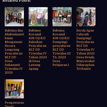
Related Posts:
Babinsa dan
Babinsa
Babinsa
Serda Agus
Bhabinkamti
Koramil
Koramil
Cahyadi
bmas
408-02/KU
408-02/KU
Dampingi
Mengawasi
Saksikan
Dampingi
Penyaluran
Secara
Penyaluran
penyaluran
BLT DD
Langsung
BLT DD
BLT DD
Triwulan IV
Penyaluran
Triwulan IV
Triwulan III
Tahun 2023
BLT DD
Tahun 2023
TA. 2023
Desa Senak,
Desa
di Desa
Desa
Masyarakat
Sukananti
Lawang
Pelajaran I
Diharapkan
Triwulan IV
Agung
Terbantu
2023
Pengawasan
Tepat