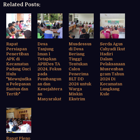
Related Posts:
Rapat
Desa
Musdessus
Serda Agus
Persiapan
Tanjung
di Desa
Cahyadi Ikut
Penertiban
Iman 1
Beriang
Hadiri
APK di
Tetapkan
Tinggi
Dalam
Kecamatan
APBDes TA
Tentukan
Pelaksanaan
Padang Guci
2024, Fokus
Calon
Musrenban
Hulu
pada
Penerima
gcam Tahun
"Mewujudka
Pembangun
BLT DD
2024 Di
n Pelepasan
an dan
2024 untuk
Kecamatan
Santun dan
Kesejahtera
Warga
Lungkang
Tertib"
an
Miskin
Kule
Masyarakat
Ekstrim
Rapat Pleno