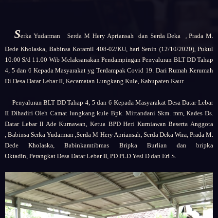
S
erka Yudarman Serda M Hery Apriansah dan Serda Deka , Prada M.
Dede
Kholaska, Babinsa Koramil 408-02/KU, hari Senin (12/10/2020), Pukul
10:00 S/d 11.00 Wib
Melaksanakan Pendampingan Penyaluran BLT DD Tahap
4, 5 dan 6 Kepada Masyarakat yg Terdampak Covid 19. Dari Rumah Kerumah
Di Desa
Datar Lebar II,
Kecamatan Lungkang Kule, Kabupaten Kaur.
Penyaluran BLT DD Tahap 4, 5 dan 6 Kepada Masyarakat
Desa
Datar Lebar
II
Dihadiri Oleh
Camat lungkang kule Bpk. Mirtandani Skm. mm,
Kades Ds.
Datar Lebar II Ade Kurnawan,
Ketua BPD Heri Kurniawan Beserta Anggota
,
Babinsa Serka Yudarman ,Serda M Hery Apriansah, Serda Deka Wira, Prada M.
Dede Kholaska,
Babinkamtibmas Bripka Burlian dan bripka
Oktadin,
Perangkat Desa Datar Lebar II,
PD PLD Yesi D dan Eri S.