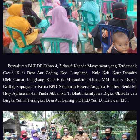
Penyaluran BLT DD Tahap 4, 5 dan 6 Kepada Masyarakat yang Terdampak
Covid-19 di
Desa Aur Gading
Kec. Lungkang Kule Kab. Kaur
Dihadiri
Oleh
Camat Lungkang Kule Bpk Mirtandani, S.Km., MM.
Kades Ds.Aur
Gading Suprayanto,
Ketua BPD Suharman Beserta Anggota,
Babinsa Serda M.
Hery Apriansah dan Prada Akbar M. T,
Bhabinkantipmas Bigka Oktadin dan
Brigka Yefi K,
Perangkat Desa Aur Gading,
PD PLD Yesi D , Eri S dan Elvi.