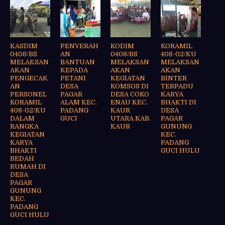
KASDIM
PENYERAH
KODIM
KORAMIL
0408/BS
AN
0408/BS
408-02/KU
MELAKSAN
BANTUAN
MELAKSAN
MELAKSAN
AKAN
KEPADA
AKAN
AKAN
PENGECAK
PETANI
KEGIATAN
BINTER
AN
DESA
KOMSOS DI
TERPADU
PERSONEL
PAGAR
DESA COKO
KARYA
KORAMIL
ALAM KEC.
ENAU KEC.
BHAKTI DI
408-02/KU
PADANG
KAUR
DESA
DALAM
GUCI
UTARA KAB.
PAGAR
RANGKA
KAUR
GUNUNG
KEGIATAN
KEC.
KARYA
PADANG
BHAKTI
GUCI HULU
BEDAH
RUMAH DI
DESA
PAGAR
GUNUNG
KEC.
PADANG
GUCI HULU