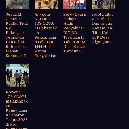
Serda M.
Anggota
Serda Syarif
Koptu Libit
Zamzuri
Koramil
Hidayat
Jansohari
Pantau Titik
408-02/KU
Hadir
Dampingin
Nol
Melaksanak
Penyaluran
Penentuan
Pekerjaan
an
BLT DD
Titik Nol
Jembatan
Pengamana
Triwulan II
JSP Desa
Dan Rabat
n Lebaran
Tahun 2023
Rigangan I
Beton Desa
1444 H di
Desa Bungin
Manau
Pantai
Tambun II
Sembilan II
Pengubaian
Koramil
408-02/KU
melaksanak
an
Pengamana
n Lebaran
Tahun 2023
di Pos
Pengamana