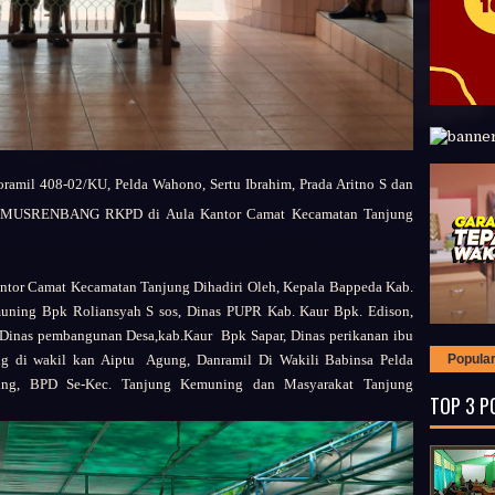
amil 408-02/KU, Pelda Wahono, Sertu Ibrahim, Prada Aritno S dan
tan MUSRENBANG RKPD di Aula Kantor Camat Kecamatan Tanjung
r Camat Kecamatan Tanjung Dihadiri Oleh, Kepala Bappeda Kab.
uning Bpk Roliansyah S sos, Dinas PUPR Kab. Kaur Bpk. Edison,
, Dinas pembangunan Desa,kab.Kaur Bpk Sapar, Dinas perikanan ibu
Popula
g di wakil kan Aiptu Agung, Danramil Di Wakili Babinsa Pelda
ing, BPD Se-Kec. Tanjung Kemuning dan Masyarakat Tanjung
TOP 3 P