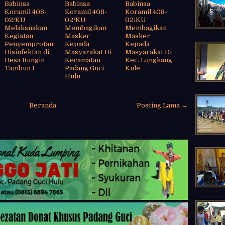
Babinsa
Babinsa
Babinsa
Koramil 408-
Koramil 408-
Koramil 408-
02/KU
02/KU
02/KU
Melaksnakan
Membagikan
Membagikan
Kegiatan
Masker
Masker
Penyemprotan
Kepada
Kepada
Disinfektan di
Masyarakat Di
Masyarakat Di
Desa Bungin
Kecamatan
Kec. Lungkang
Tambun I
Padang Guci
Kule
Hulu
Beranda
Posting Lama →