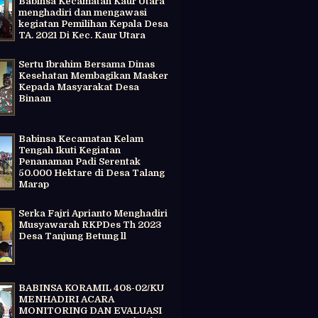
Babinsa Kecamatan Kaur Utara
menghadiri dan mengawasi
kegiatan Pemilihan Kepala Desa
TA. 2021 Di Kec. Kaur Utara
Sertu Ibrahim Bersama Dinas
Kesehatan Membagikan Masker
Kepada Masyarakat Desa
Binaan
Babinsa Kecamatan Kelam
Tengah Ikuti Kegiatan
Penanaman Padi Serentak
50.000 Hektare di Desa Talang
Marap
Serka Fajri Aprianto Menghadiri
Musyawarah RKPDes Th 2023
Desa Tanjung Betung ll
BABINSA KORAMIL 408-02/KU
MENHADIRI ACARA
MONITORING DAN EVALUASI