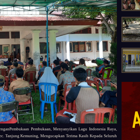
ganPembukaan Pembukaan, Menyanyikan Lagu Indonesia Raya,
Kec. Tanjung Kemuning, Mengucapkan Terima Kasih Kepada Seluruh