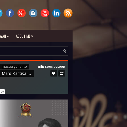
»
»
AYAH
ABOUT ME