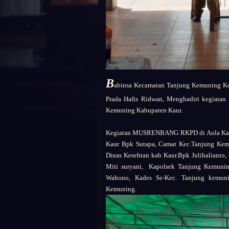
B
abinsa Kecamatan Tanjung Kemuning Kor
Prada Hafis Ridwan, Menghadiri kegia
Kemuning Kabupaten Kaur.
Kegiatan MUSRENBANG RKPD di Aula Kanto
Kaur Bpk Sutapa, Camat Kec.Tanjung Kem
Dinas Kesehtan kab Kaur.Bpk Julihalianto
Miti suryani, Kapolsek Tanjung Kemunin
Wahono, Kades Se-Kec. Tanjung kemun
Kemuning.