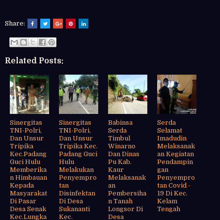
Share:
Related Posts:
Sinergitas
Sinergitas
Babinsa
Serda
TNI-Polri,
TNI-Polri,
Serda
Selamat
Dan Unsur
Dan Unsur
Timbul
Imadudin
Tripika
Tripika Kec.
Winarno
Melaksanak
Kec.Padang
Padang Guci
Dan Dinas
an Kegiatan
Guci Hulu
Hulu
Pu Kab.
Pendampin
Memberika
Melakukan
Kaur
gan
n Himbauan
Penyempro
Melaksanak
Penyempro
Kepada
tan
an
tan Covid -
Masyarakat
Disinfektan
Pembersiha
19 Di Kec.
Di Pasar
Di Desa
n Tanah
Kelam
Desa Senak
Sukananti
Longsor Di
Tengah
Kec.Lungka
Kec.
Desa