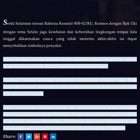
S
erda Sulaiman irawan Babinsa Koramil 408-02/KU, Komsos dengan Bpk Uki
dengan tema Selalu jaga kesehatan dan kebersihan lingkungan tempat kita
tinggal dikarenakan cuaca yang tidak menentu akhir-akhir ini dapat
menyebabkan timbulnya penyakit.
Dalam Komsos tersebut, Babinsa
Serda Sulaiman irawan
mengimbau kepada
warga sekitar agar lebih aktif menjaga kebersihan lingkungan.
Pasalnya, dengan menjaga kebersihan lingkungan dengan cara tidak
membuang sampah sembarangan dan dapat menciptakan kawasan yang sehat
bagi masyarakat sekitar.
Lebih lanjut,
Serda Sulaiman irawan
juga meminta kepada seluru masarakat,
untuk mengadakan kerjabakti Pasalnya, dengan mengadakan kegiatan tersebut
selain dapat menjaga kebersihan, hal tersebut juga dapat menciptakan rasa
kebersamaan antar warga
dan terhindar dari hal-hal yang tak diinginkan.
Share: