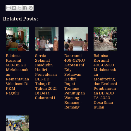
Related Posts:
Babinsa
Serda
Danramil
Babnisa
Koramil
Selamat
408-02/KU
Koramil
408-02/KU
Imadudin
Kapten Inf
408-02/KU
Melaksanak
Hadiri
Edy
Melaksanak
an
Penyaluran
Setiawan
an
Pemantauan
BLT-DD
Hadiri
Monitoring
Vaksinasi Di
Tahap II
Rapat
dan Evaluasi
PKM
Tahun 2021
Tentang
Pembangun
Pagulir
Di Desa
Penutupan
an DD ADD
Sukarami I
Warung
TA. 2020
Remang -
Desa Sinar
Remang
Bulan