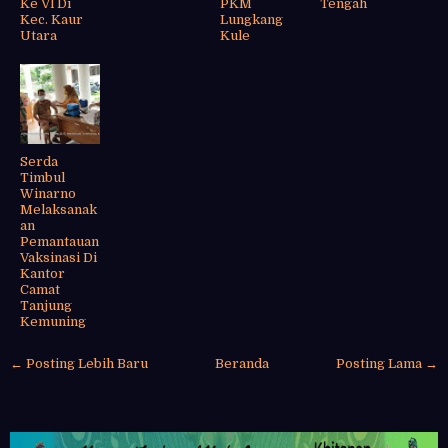
Ke Vl Di
PKM
Tengah
Kec. Kaur
Lungkang
Utara
Kule
Serda
Timbul
Winarno
Melaksanak
an
Pemantauan
Vaksinasi Di
Kantor
Camat
Tanjung
Kemuning
← Posting Lebih Baru
Beranda
Posting Lama →