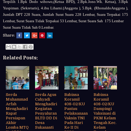
Terpilih 1.Bpk Dodo wibowo,(Ketua BPD), 2.Bpk.Jono.Wk. Ketua), 3.Bpk
Yuspiman. (Sekretaris), 4.ibu Liharni.(Anggota ), 5.Bpk. (RhonaldoAnggota ),
Jumlah DPT 228 Suara, Jumlah Surat Suara 228 Lembar, Suara Terpakai 175
Lembar, Surat Suara Tidak Terpakai 53 Lembar, Surat Suara Sah 175 Lembar
Surat Suara Tidak Sah 0.Lembar.
Share:
Related Posts:
Serda
Serda Agus
Babinsa
Babinsa
Muhammad
Cahyadi
Koramil
Koramil
Arfah
Menghadiri
408-02/KU
408-02/KU
Menghadiri
Kegiatan
Pantau
Dampingi
Rapat
Penyaluran
Pelaksanaan
Vaksinasi di
Persiapan
BLTD DD Di
Vaksin TNI
PKM Kelam
Akhir
Desa
Pada Hari
Tengah Kec.
Lomba MTQ
Sukananti
Ke II Di
Kelam