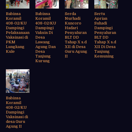
Babinsa
Babinsa
Serda
Sertu
Koramil
Koramil
Nurhadi
Aprian
408-02/KU
408-02/KU
Kuncoro
Suhadi
Dampingi
Dampingi
Hadari
Dampingi
Pelaksanaan
Vaksin Di
Penyaluran
Penyaluran
Vaksinasi di
Desa
BLT DD
BLT DD
PKM
Lawang
Tahap X s.d
Tahap X s.d
Lungkang
Agung Dan
XII di Desa
XII Di Desa
Kule
Desa
Guru Agung
Tanjung
Tanjung
II
Kemuning
Kurung
Babinsa
Koramil
408-02/KU
Dampingi
Vaksinasi di
desa Guru
Agung II