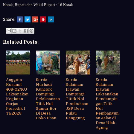
Kotak, Bupati dan Wakil Bupati : 16 Kotak.
Share:
Related Posts:
Anggota
Serda
Serda
Serda
Koramil
Nurhadi
Sulaiman
Sulaiman
408-02/KU
Kuncoro
Irawan
Irawan
Laksanakan
Dampingi
Dampingi
Laksanakan
Kegiatan
Pelaksanaan
Tititk Nol
Pendampin
Garjas
Titik Nol
Pembukaan
gan Titik
Periodik I
Sumur Bor
JSP Desa
Nol
Ta 2023
Di Desa
Pulau
Pembangun
Coko Enau
Panggung
an Jalan di
Desa Ulak
Agung