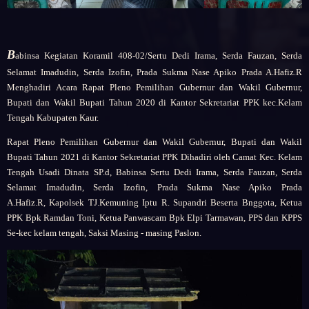
B
abinsa Kegiatan Koramil 408-02/Sertu Dedi Irama, Serda Fauzan, Serda
Selamat Imadudin, Serda Izofin, Prada Sukma Nase Apiko Prada A.Hafiz.R
Menghadiri Acara Rapat Pleno Pemilihan Gubernur dan Wakil Gubernur,
Bupati dan Wakil Bupati Tahun 2020 di Kantor Sekretariat PPK kec.Kelam
Tengah Kabupaten Kaur.
Rapat Pleno Pemilihan Gubernur dan Wakil Gubernur, Bupati dan Wakil
Bupati Tahun 2021 di Kantor Sekretariat PPK D
ihadiri oleh
Camat Kec. Kelam
Tengah Usadi Dinata SP.d,
Babinsa Sertu Dedi Irama, Serda Fauzan, Serda
Selamat Imadudin, Serda Izofin, Prada Sukma Nase Apiko Prada
A.Hafiz.R,
Kapolsek TJ.Kemuning Iptu R. Supandri Beserta Bnggota,
Ketua
PPK Bpk Ramdan Toni,
Ketua Panwascam Bpk Elpi Tarmawan,
PPS dan KPPS
Se-kec kelam tengah,
Saksi Masing - masing Paslon.