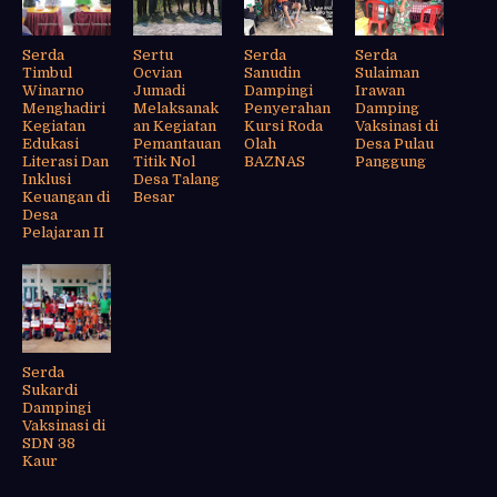
Serda
Sertu
Serda
Serda
Timbul
Ocvian
Sanudin
Sulaiman
Winarno
Jumadi
Dampingi
Irawan
Menghadiri
Melaksanak
Penyerahan
Damping
Kegiatan
an Kegiatan
Kursi Roda
Vaksinasi di
Edukasi
Pemantauan
Olah
Desa Pulau
Literasi Dan
Titik Nol
BAZNAS
Panggung
Inklusi
Desa Talang
Keuangan di
Besar
Desa
Pelajaran II
Serda
Sukardi
Dampingi
Vaksinasi di
SDN 38
Kaur