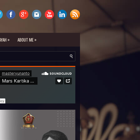
»
»
AYAH
ABOUT ME