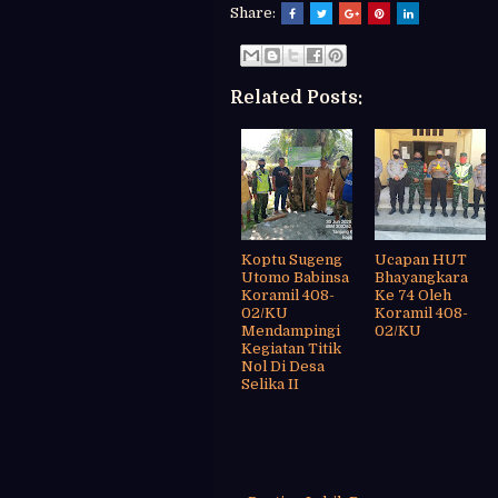
Share:
Related Posts:
Koptu Sugeng
Ucapan HUT
Utomo Babinsa
Bhayangkara
Koramil 408-
Ke 74 Oleh
02/KU
Koramil 408-
Mendampingi
02/KU
Kegiatan Titik
Nol Di Desa
Selika II