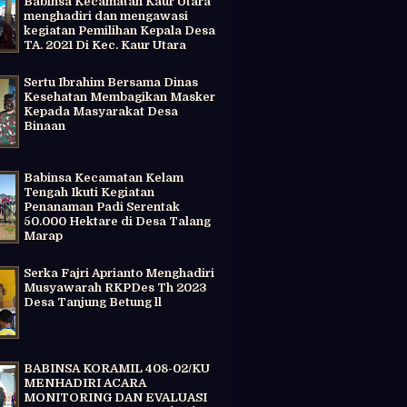
Babinsa Kecamatan Kaur Utara
menghadiri dan mengawasi
kegiatan Pemilihan Kepala Desa
TA. 2021 Di Kec. Kaur Utara
Sertu Ibrahim Bersama Dinas
Kesehatan Membagikan Masker
Kepada Masyarakat Desa
Binaan
Babinsa Kecamatan Kelam
Tengah Ikuti Kegiatan
Penanaman Padi Serentak
50.000 Hektare di Desa Talang
Marap
Serka Fajri Aprianto Menghadiri
Musyawarah RKPDes Th 2023
Desa Tanjung Betung ll
BABINSA KORAMIL 408-02/KU
MENHADIRI ACARA
MONITORING DAN EVALUASI