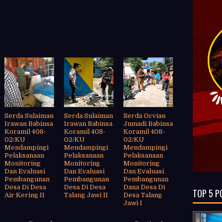
Serda Sulaiman
Serda Sulaiman
Serda Ocvian
Irawan Babinsa
Irawan Babinsa
Jumadi Babinsa
Koramil 408-
Koramil 408-
Koramil 408-
02/KU
02/KU
02/KU
Mendampingi
Mendampingi
Mendampingi
Pelaksanaan
Pelaksanaan
Pelaksanaan
Monitoring
Monitoring
Monitoring
Dan Evaluasi
Dan Evaluasi
Dan Evaluasi
Pembangunan
Pembangunan
Pembangunan
Desa Di Desa
Desa Di Desa
Dana Desa Di
TOP 5 P
Air Kering II
Talang Jawi II
Desa Talang
Jawi I