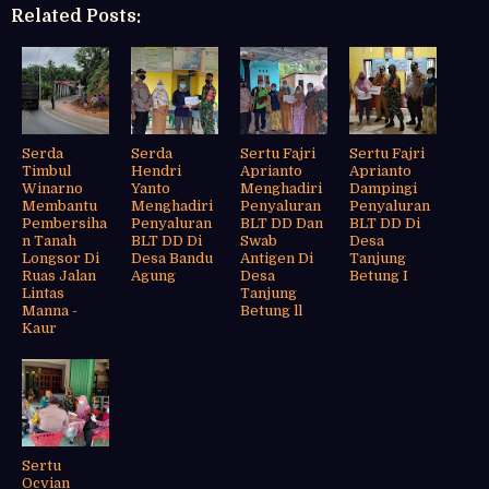
Related Posts:
Serda
Serda
Sertu Fajri
Sertu Fajri
Timbul
Hendri
Aprianto
Aprianto
Winarno
Yanto
Menghadiri
Dampingi
Membantu
Menghadiri
Penyaluran
Penyaluran
Pembersiha
Penyaluran
BLT DD Dan
BLT DD Di
n Tanah
BLT DD Di
Swab
Desa
Longsor Di
Desa Bandu
Antigen Di
Tanjung
Ruas Jalan
Agung
Desa
Betung I
Lintas
Tanjung
Manna -
Betung ll
Kaur
Sertu
Ocvian