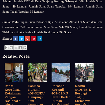
Adapun Jumlah DPT di Desa Tanjung Kurung Sebanyak 409, Jumlah Surat
Suara 449 Lembar, Jumlah Surat Suara Terpakai 394 Lembar, Jumlah Surat
Suara Tidak Terpakai 55 Lembar.
Jumlah Perhitungan Suara Pilkades Bpk. Alias Zeno Akbar 174 Suara dan Bpk.
Gusmawarlan 220 Suara, Jumlah Surat Suara Sah 394 Suara, Jumlah Surat Suara
Tidak Sah tidak ada dan Jumlah Total Suara 394 Suara.
Share:
Related Posts:
Rapat
Babinsa
Personel
Kodim
Koordinasi
Koramil
Koramil
0408/BS-K
Ketahanan
408-02/KU
408-02/KU
Berbagi
Pangan
Dampingi
Bantu Bedah
Takjil,
Nasional di
Tim
Rumah
Membawa
Dinas
Pertanian
Tidak Layak
Berkah di