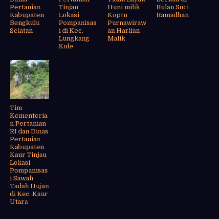
Pertanian
Tinjau
Huni milik
Bulan Suci
Kabupaten
Lokasi
Koptu
Ramadhan
Bengkulu
Pompanisas
Purnawiraw
Selatan
i di Kec.
an Harlian
Lungkang
Malik
Kule
Tim
Kementeria
n Pertanian
RI dan Dinas
Pertanian
Kabupaten
Kaur Tinjau
Lokasi
Pompanisas
i Sawah
Tadah Hujan
di Kec. Kaur
Utara