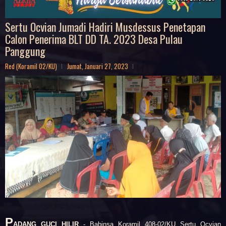
Sertu Ocvian Jumadi Hadiri Musdessus Penetapan
Calon Penerima BLT DD TA. 2023 Desa Pulau
Panggung
Red (Koramil 02/KU)
Jumat, Januari 27, 2023
P
ADANG GUCI HILIR
- Babinsa Koramil 408-02/KU Sertu Ocvian