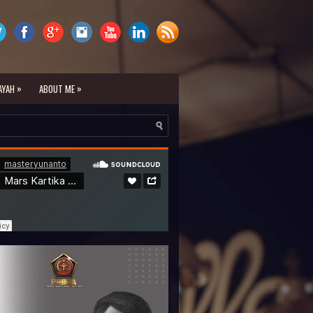
»
»
AYAH
ABOUT ME