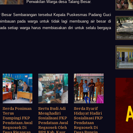
Perwakilan Warga desa Talang Besar.
ir Besar Sembarangan tersebut Kepala Puskesmas Padang Guci
 himbauan pada warga untuk tidak lagi membuang air besar di
da setiap warga harus membiasakan diri untuk selalu bergaya
Serda Poniman
Sertu Budi Adi
Serda Syarif
Terus
Menghadiri
Hidayat Hadiri
Dampingi FKP
Sosialisasi FKP
Sosialisasi FKP
Pendataan Awal
Pendataan Awal
Pendataan
Regsosek Di
Regsosek Oleh
Regsosek Di
Desa Rigangan
BPS Kab. Kaur
Desa Bungin