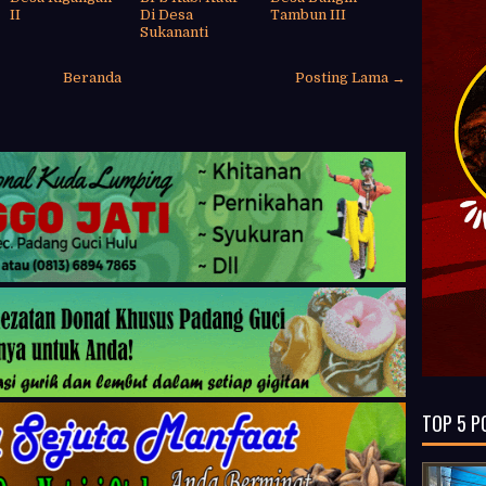
II
Di Desa
Tambun III
Sukananti
Beranda
Posting Lama →
TOP 5 P