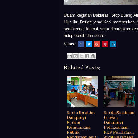
Dalam kegiatan Deklarasi Stop Buang A
Hilir Ibu Defiarti,Amd.Keb memberikan
sembarang Tempat serta diharapkan kepa
hidup bersih dan sehat.
Share:
Related Posts:
Sertu Ibrahim
Serda Sulaiman
Dampingi
Irawan
Forum
Dampingi
Komunikasi
Pelaksanaan
Publik
FKP Pendataan
Pendataan Awal
Awal Regsosek