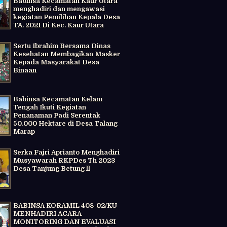
Babinsa Kecamatan Kaur Utara
menghadiri dan mengawasi
kegiatan Pemilihan Kepala Desa
TA. 2021 Di Kec. Kaur Utara
Sertu Ibrahim Bersama Dinas
Kesehatan Membagikan Masker
Kepada Masyarakat Desa
Binaan
Babinsa Kecamatan Kelam
Tengah Ikuti Kegiatan
Penanaman Padi Serentak
50.000 Hektare di Desa Talang
Marap
Serka Fajri Aprianto Menghadiri
Musyawarah RKPDes Th 2023
Desa Tanjung Betung ll
BABINSA KORAMIL 408-02/KU
MENHADIRI ACARA
MONITORING DAN EVALUASI