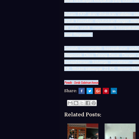
pada rancangan kebijakan yang sudah dib
Dalam FKP akan dilakukan validasi sil
untuk kemudian diputuskan dengan men
ini ialah untuk memperoleh kesepakata
awal Regsosek.
Setelah memperoleh kesepakatan pada 
Regsosek
Desa Talang Besar. Dengan 
kesejahteraan keluarga pendataan a
KK,
Miskin sebanyak 21 KK, R
entan Mis
Penulis :
Serda Sulaiman Irawan
Share:
Related Posts: