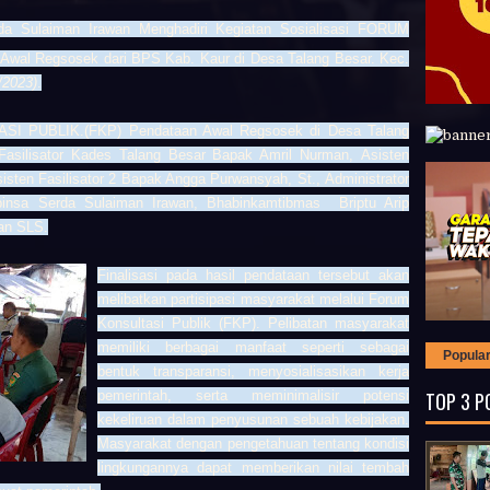
a Sulaiman Irawan Menghadiri Kegiatan Sosialisasi FORUM
al Regsosek dari BPS Kab. Kaur di Desa Talang Besar. Kec.
/2023)
.
ASI PUBLIK.(FKP) Pendataan Awal Regsosek di Desa Talang
 Fasilisator Kades Talang Besar Bapak Amril Nurman, Asisten
sisten Fasilisator 2 Bapak Angga Purwansyah, St., Administrator
binsa Serda Sulaiman Irawan, Bhabinkamtibmas Briptu Arip
an SLS.
Finalisasi pada hasil pendataan tersebut akan
melibatkan partisipasi masyarakat melalui Forum
Konsultasi Publik (FKP). Pelibatan masyarakat
memiliki berbagai manfaat seperti sebagai
Popula
bentuk transparansi, menyosialisasikan kerja
TOP 3 P
pemerintah, serta meminimalisir potensi
kekeliruan dalam penyusunan sebuah kebijakan.
Masyarakat dengan pengetahuan tentang kondisi
lingkungannya dapat memberikan nilai tembah