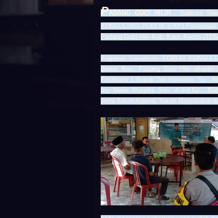
P
ADANG GUCI HILIR
- Babinsa Serd
KONSULTASI PUBLIK (FKP) Pendataan Aw
Padang Guci Hilir Kab. Kaur.
Kamis (11/5
Kegiatan Sosialisasi FORUM KONSULT
Besar. Kec. Padang Guci Hilir dihadiri
Fasilitator 1 Bapak Jan Haryanto, Sp., A
Ibu Meila Puspita Sari, A.md.Gz., Ba
serta Tokoh Agama, Tokoh Masyarakat d