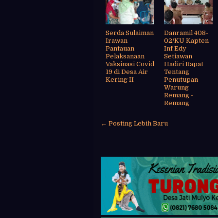
Serda Sulaiman
Danramil 408-
Irawan
02/KU Kapten
Pantauan
Inf Edy
Pelaksanaan
Setiawan
Vaksinasi Covid
Hadiri Rapat
19 di Desa Air
Tentang
Kering II
Penutupan
Warung
Remang -
Remang
← Posting Lebih Baru