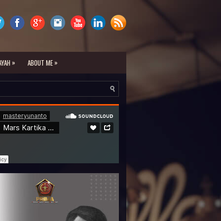
»
»
AYAH
ABOUT ME