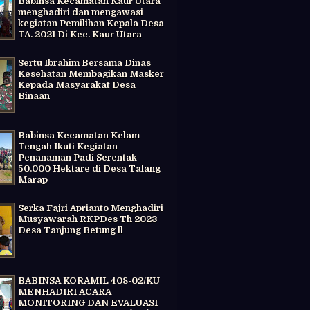
Babinsa Kecamatan Kaur Utara
menghadiri dan mengawasi
kegiatan Pemilihan Kepala Desa
TA. 2021 Di Kec. Kaur Utara
Sertu Ibrahim Bersama Dinas
Kesehatan Membagikan Masker
Kepada Masyarakat Desa
Binaan
Babinsa Kecamatan Kelam
Tengah Ikuti Kegiatan
Penanaman Padi Serentak
50.000 Hektare di Desa Talang
Marap
Serka Fajri Aprianto Menghadiri
Musyawarah RKPDes Th 2023
Desa Tanjung Betung ll
BABINSA KORAMIL 408-02/KU
MENHADIRI ACARA
MONITORING DAN EVALUASI