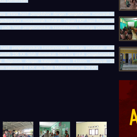
uat pemerintah.
ang antara hasil pengolahan dengan pengetahuan masyarakat,
gedepankan musyawarah mufakat. Tujuan FKP hasil Regsosek
n pada hasil pengelompokan kesejahteraan keluarga pendataan
hasil pengelompokan kesejahteraan keluarga pendataan awal
jumlah
156 KK telah disepakati bersama untuk
pengelompokan
wal Regsosek dengan kategori
Miskin Ekstrim sebanyak 22
kin sebanyak 84 KK dan
Tidak Miskin sebanyak 29 KK.