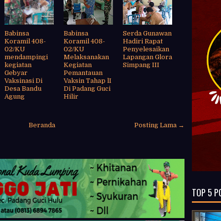
Babinsa
Babinsa
Serda Gunawan
Koramil 408-
Koramil 408-
Hadiri Rapat
02/KU
02/KU
Penyelesaikan
mendampingi
Melaksanakan
Lapangan Glora
kegiatan
Kegiatan
Simpang III
Gebyar
Pemantauan
Vaksinasi Di
Vaksin Tahap lI
Desa Bandu
Di Padang Guci
Agung
Hilir
Beranda
Posting Lama →
TOP 5 P