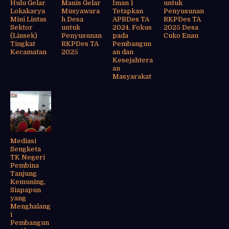
Hulu Gelar
Manis Gelar
Iman 1
untuk
Lokakarya
Musyawara
Tetapkan
Penyusunan
Mini Lintas
h Desa
APBDes TA
RKPDes TA
Sektor
untuk
2024, Fokus
2025 Desa
(Linsek)
Penyusunan
pada
Cuko Enau
Tingkat
RKPDes TA
Pembangun
Kecamatan
2025
an dan
Kesejahtera
an
Masyarakat
Mediasi
Sengketa
TK Negeri
Pembina
Tanjung
Kemuning,
Siapapun
yang
Menghalang
i
Pembangun