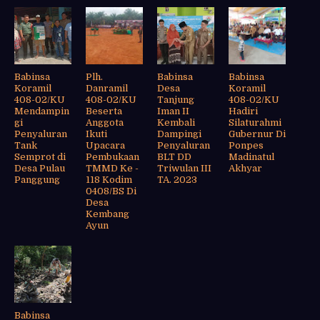
Babinsa
Plh.
Babinsa
Babinsa
Koramil
Danramil
Desa
Koramil
408-02/KU
408-02/KU
Tanjung
408-02/KU
Mendampin
Beserta
Iman II
Hadiri
gi
Anggota
Kembali
Silaturahmi
Penyaluran
Ikuti
Dampingi
Gubernur Di
Tank
Upacara
Penyaluran
Ponpes
Semprot di
Pembukaan
BLT DD
Madinatul
Desa Pulau
TMMD Ke -
Triwulan III
Akhyar
Panggung
118 Kodim
TA. 2023
0408/BS Di
Desa
Kembang
Ayun
Babinsa