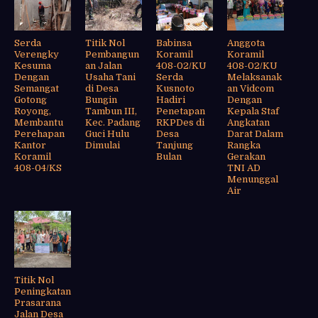
Serda
Titik Nol
Babinsa
Anggota
Verengky
Pembangun
Koramil
Koramil
Kesuma
an Jalan
408-02/KU
408-02/KU
Dengan
Usaha Tani
Serda
Melaksanak
Semangat
di Desa
Kusnoto
an Vidcom
Gotong
Bungin
Hadiri
Dengan
Royong,
Tambun III,
Penetapan
Kepala Staf
Membantu
Kec. Padang
RKPDes di
Angkatan
Perehapan
Guci Hulu
Desa
Darat Dalam
Kantor
Dimulai
Tanjung
Rangka
Koramil
Bulan
Gerakan
408-04/KS
TNI AD
Menunggal
Air
Titik Nol
Peningkatan
Prasarana
Jalan Desa