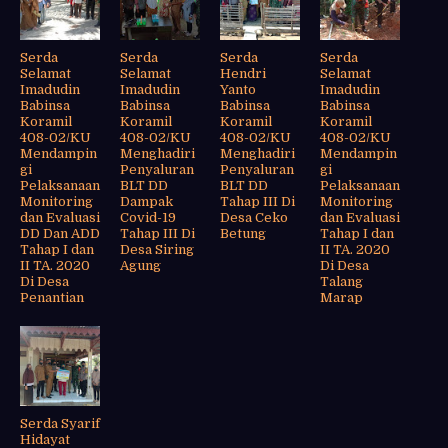
Serda
Serda
Serda
Serda
Selamat
Selamat
Hendri
Selamat
Imadudin
Imadudin
Yanto
Imadudin
Babinsa
Babinsa
Babinsa
Babinsa
Koramil
Koramil
Koramil
Koramil
408-02/KU
408-02/KU
408-02/KU
408-02/KU
Mendampin
Menghadiri
Menghadiri
Mendampin
gi
Penyaluran
Penyaluran
gi
Pelaksanaan
BLT DD
BLT DD
Pelaksanaan
Monitoring
Dampak
Tahap III Di
Monitoring
dan Evaluasi
Covid-19
Desa Ceko
dan Evaluasi
DD Dan ADD
Tahap III Di
Betung
Tahap I dan
Tahap I dan
Desa Siring
II TA. 2020
II TA. 2020
Agung
Di Desa
Di Desa
Talang
Penantian
Marap
Serda Syarif
Hidayat