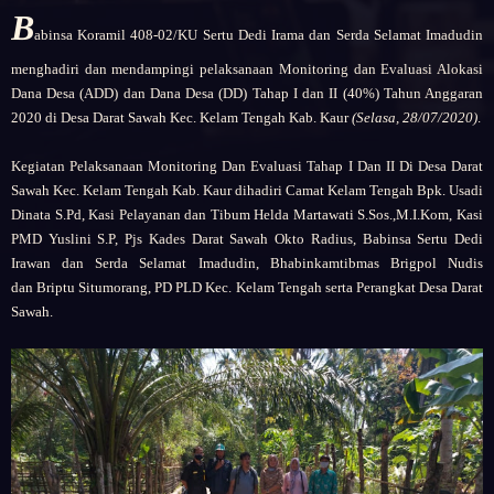
B
abinsa Koramil 408-02/KU
Sertu Dedi Irama dan Serda Selamat Imadudin
menghadiri dan mendampingi pelaksanaan Monitoring dan Evaluasi Alokasi
Dana Desa (ADD) dan Dana Desa (DD) Tahap I dan II (40%) Tahun Anggaran
2020 di Desa Darat Sawah Kec. Kelam Tengah Kab. Kaur
(Selasa, 28/07/2020)
.
Kegiatan
Pelaksanaan Monitoring Dan Evaluasi Tahap I Dan II Di Desa Darat
Sawah
Kec. Kelam Tengah Kab. Kaur
dihadiri
Camat Kelam Tengah Bpk. Usadi
Dinata S.Pd,
Kasi Pelayanan dan Tibum Helda Martawati S.Sos.,M.I.Kom,
Kasi
PMD Yuslini S.P,
Pjs Kades Darat Sawah Okto Radius,
Babinsa
Sertu Dedi
Irawan dan
Serda Selamat Imadudin,
Bhabinkamtibmas
Brigpol Nudis
dan
Briptu Situmorang,
PD PLD Kec. Kelam Tengah serta
Perangkat Desa Darat
Sawah.