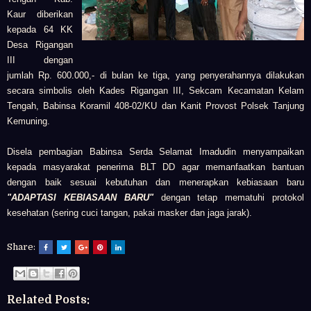
Kaur diberikan
kepada
64 KK
Desa Rigangan
III
dengan
jumlah Rp. 600.000,- di bulan ke tiga, yang p
enyerahannya dilakukan
secara simbolis oleh
Kades Rigangan III,
S
ekcam Kecamatan Kelam
Tengah,
Babinsa Koramil 408-02/KU dan
Kanit Provost Polsek Tanjung
Kemuning.
Disela pembagian Babinsa Serda Selamat Imadudin menyampaikan
kepada masyarakat penerima BLT DD agar memanfaatkan bantuan
dengan baik sesuai kebutuhan dan menerapkan kebiasaan baru
"ADAPTASI KEBIASAAN BARU"
dengan tetap mematuhi protokol
kesehatan (sering cuci tangan, pakai masker dan jaga jarak).
Share:
Related Posts: