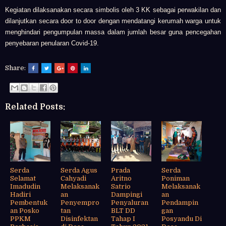
Kegiatan dilaksanakan secara simbolis oleh 3 KK sebagai perwakilan dan
dilanjutkan secara door to door dengan mendatangi kerumah warga untuk
menghindari pengumpulan massa dalam jumlah besar guna pencegahan
penyebaran penularan Covid-19.
Share:
Related Posts:
Serda
Serda Agus
Prada
Serda
Selamat
Cahyadi
Aritno
Poniman
Imadudin
Melaksanak
Satrio
Melaksanak
Hadiri
an
Dampingi
an
Pembentuk
Penyempro
Penyaluran
Pendampin
an Posko
tan
BLT DD
gan
PPKM
Disinfektan
Tahap I
Posyandu Di