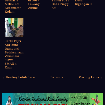
Berbasis
di Desa
Tahun 2021
Desa
MIKRO di
Lawang
Desa Tinggi
Rigangan II
Kecamatan
Agung
Ari
Kelam
Sertu Fajri
Aprianto
Dampingi
Pelaksanaan
Vaksinasi
Siswa
SMAN 4
Kaur
← Posting Lebih Baru
Beranda
Posting Lama →