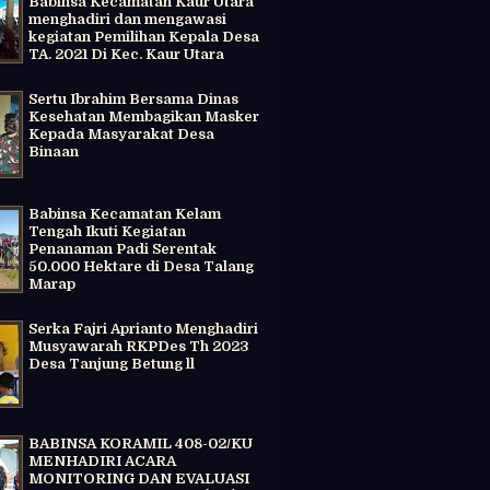
Babinsa Kecamatan Kaur Utara
menghadiri dan mengawasi
kegiatan Pemilihan Kepala Desa
TA. 2021 Di Kec. Kaur Utara
Sertu Ibrahim Bersama Dinas
Kesehatan Membagikan Masker
Kepada Masyarakat Desa
Binaan
Babinsa Kecamatan Kelam
Tengah Ikuti Kegiatan
Penanaman Padi Serentak
50.000 Hektare di Desa Talang
Marap
Serka Fajri Aprianto Menghadiri
Musyawarah RKPDes Th 2023
Desa Tanjung Betung ll
BABINSA KORAMIL 408-02/KU
MENHADIRI ACARA
MONITORING DAN EVALUASI