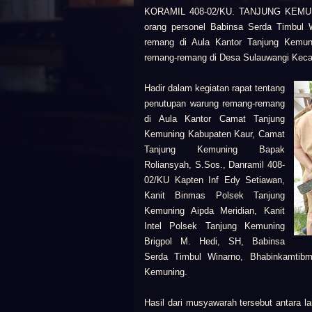
KORAMIL 408-02/KU. TANJUNG KEMUNIN
orang personel Babinsa Serda Timbul 
remang di Aula Kantor Tanjung Kemuni
remang-remang di Desa Sulauwangi Keca
Hadir dalam kegiatan rapat tentang
penutupan warung remang-remang
di Aula Kantor Camat Tanjung
Kemuning Kabupaten Kaur, Camat
Tanjung Kemuning Bapak
Roliansyah, S.Sos., Danramil 408-
02/KU Kapten Inf Edy Setiawan,
Kanit Binmas Polsek Tanjung
Kemuning Aipda Meridian, Kanit
Intel Polsek Tanjung Kemuning
Brigpol M. Hedi, SH, Babinsa
Serda Timbul Winarno, Bhabinkamtib
Kemuning.
Hasil dari musyawarah tersebut antara 