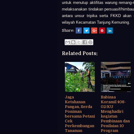
untuk menutup aktifitas warung remang
melaksanakan tindakan persuasif/himba
antara unsur tripika serta FKKD akan 
wilayah Kecamatan Tanjung Kemuning.
Share:
Related Posts:
Jaga
Babinsa
Ketahanan
Koramil 408-
Pangan, Serda
02/KU
Poniman
Menghadiri
bersama Petani
kegiatan
Cek
Pembinaan dan
Perkembangan
Penilaian 10
Tanaman
Program