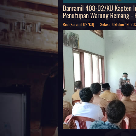
Danramil 408-02/KU Kapten In
Penutupan Warung Remang -
Red (Koramil 02/KU)
Selasa, Oktober 19, 20