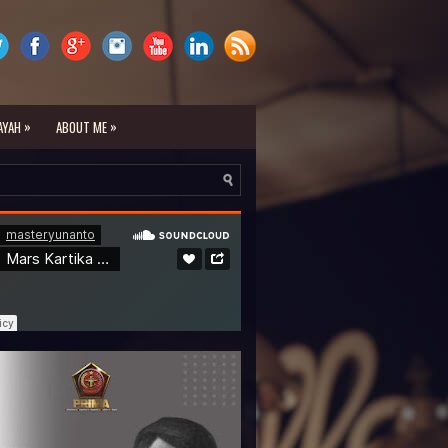
»
»
AYAH
ABOUT ME