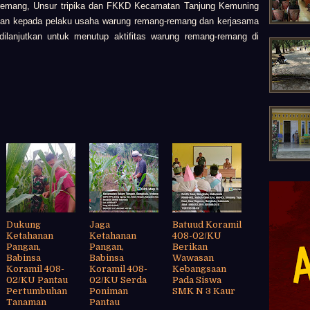
-remang, Unsur tripika dan FKKD Kecamatan Tanjung Kemuning
uan kepada pelaku usaha warung remang-remang dan kerjasama
dilanjutkan untuk menutup aktifitas warung remang-remang di
Dukung
Jaga
Batuud Koramil
Ketahanan
Ketahanan
408-02/KU
Pangan,
Pangan,
Berikan
Babinsa
Babinsa
Wawasan
Koramil 408-
Koramil 408-
Kebangsaan
02/KU Pantau
02/KU Serda
Pada Siswa
Pertumbuhan
Poniman
SMK N 3 Kaur
Tanaman
Pantau