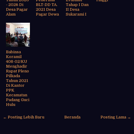
- 2026 Di
BLT-DD TA.
Tahap I Dan
Desa Pagar
2021 Desa
II Desa
Alam
Pagar Dewa
Sukarami I
Babinsa
Koramil
408-02/KU
Menghadir
Rapat Pleno
Pilkada
Tahun 2021
Di Kantor
PPK
Kecamatan
Padang Guci
Hulu
← Posting Lebih Baru
Beranda
Posting Lama →