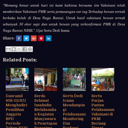
"Memang benar untuk hari ini kami babinsa bersama tim Vaksinasi telah
memberikan Vaksinasi PMK serta pemasangan ear tag Terhadap hewan ternak
berkuku belah di Desa Naga Rantai. Untuk hasil vaksinasi hewan ternak
sebanyak 30 ekor sapi dan untuk hewan yang terkonfirmasi PMK di Desa
Naga Rantai NIHIL"
. Ujar Sertu Dedi Irama
Share:
Related Posts:
Danramil
Serda
Sertu Dedi
Sertu
408-02/KU
Selamat
Irama
Parjan
Menghadiri
Imadudin
Mendampin
Pantau
Pemilihan
Melaksanka
gi
Pelaksanaan
Anggota
n Kegiatan
Pelaksanaan
Vaksinasi di
BPD
Musyawara
Monitoring
PKM
Periode
h Penetapan
Dan
Beriang
Tahun 2020
Penerima
Evaluasi
Tinggi