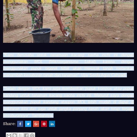
"Kami berusaha untuk tanamaan kacang savha inchi ini dengan
menggunakan MOL (
Mikroorganisme Lokal), karena dengan
menggunakan pupuk organik tidak akan merusak tanah melainkan
menambah kesuburan tanah dan tanaman"
. Ujar Serda Agus Cahyadi.
"Selain dengan MOL kami juga memberikan pupuk kompos atau pupuk
kandang untuk tanaman kacang sacha inchi ini. Menurut saya dengan
menggunakan pupuk kandang ataupun MOL lebih mudah di dapat di
sekitaran kita dan juga untuk jangka panjang tanah akan tetap terjaga
kesuburannya"
. Tambahnya.
Share: