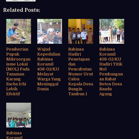
Related Posts:
Pemberian
Wujud
Babinsa
Babinsa
Pupuk
Kepedulian
Hadiri
Koramil
Mikroorgan
Babinsa
Penetapan
408-02/KU
isme Lokal
Koramil
dan
Hadiri Titik
(MOL) Pada
408-02/KU
Pencabutan
Nol
Tanaman
Melayat
Nomor Urut
Pembangun
Kacang
Warga Yang
Calon
an Rabat
Sacha Ichi
Meninggal
Kepala Desa
Beton Desa
Lebih
Dunia
Bungin
Bandu
Efektif
Tambun 1
Agung
Babinsa
Koramil