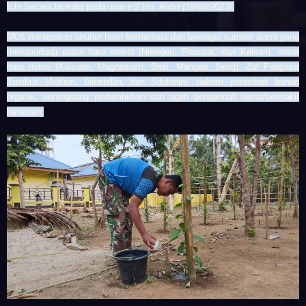
Ichi
Secara berkala pada
usia ± 2 bln.
Rabu (16/08/2023)
.
MOL merupakan larutan hasil fermentasi dari berbagai sumber alami yang
mengandung unsur hara makro (Nitrogen, Phospat, dan Kalium), unsur
hara mikro (Kalsium, Magnesium, Besi, Mangan, Seng), Zat Pengatur
Tumbuh (Auksin, Giberellin, dan Sitokinin), bakteri perombak bahan
organik, perangsang pertumbuhan dan agen pengendali hama/penyakit
tanaman.