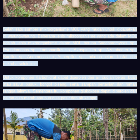
Salah satu sumber mikroorganisme MOL yang mudah untuk didapatkan
di warung-warung. Beberapa jenis mikroorganisme yang ada dalam MOL
adalah jenis mikroorganisme dalam MOL berupa Saccharomyces sp.,
Pseudomonas sp., Lactobacillus sp., Azospirillum sp., Azotobacter sp.,
Bacillus sp., Aeromonas sp., Aspergillus sp., mikroba pelarut fosfat, dan
mikroba selulolisis.
Untuk komponen Karbohidrat dapat diperoleh dari air cucian beras, buah
atau sayur busuk, bongol pisang, serta sampah pertanian dan rumah
tangga lainnya. Sementara itu komponen glukokosa dapat diperoleh dari
cairan gula merah ataupun gula pasir dan air kelapa.