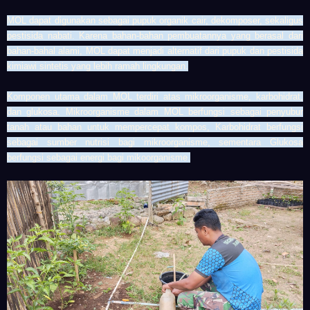
MOL dapat digunakan sebagai pupuk organik cair, dekomposer, sekaligus
pestisida nabati. Karena bahan-bahan pembuatannya yang berasal dari
bahan-bahal alami, MOL dapat menjadi alternatif dari pupuk dan pestisida
kimiawi sintetis yang lebih ramah lingkungan.
Komponen utama dalam MOL terdiri atas mikroorganisme, karbohidrat,
dan glukosa. Mikroorganisme dalam MOL berfungsi sebagai penyubur
tanah atau bahan untuk mempercepat kompos, Karbohidrat berfungsi
sebagai sumber nutrisi bagi mikroorganisme, sementara Glukosa
berfungsi sebagai energi bagi mikoorganisme.