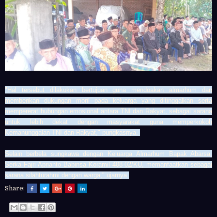
"Hal tersebut dilakukan bertujuan guna mendoakan almarhum dan
memberikan dukungan moril pada keluarga yang ditinggalkan serta
mempererat hubungan emosional antara TNI dan Rakyat, sebagai sarana
untuk lebih dekat dengan masyarakat guna memperkokoh
Kemanunggalan TNI dan Rakyat," pungkasnya.
Selain berbela sungkawa dengan Keluarga
Almarhum Bapak Abarsa
,
Serka Fajri Aprianto Babinsa Koramil 408-02/KU, memanfaatkan sebagai
sarana silahturahmi dengan warga," ujarnya.
Share: