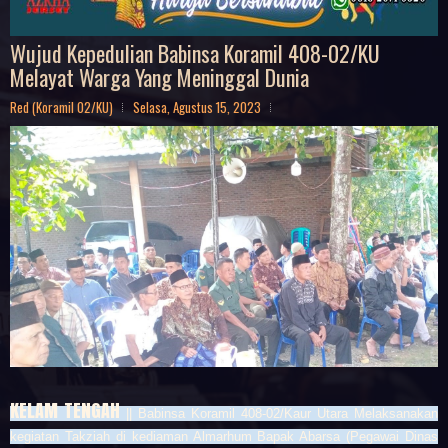
Wujud Kepedulian Babinsa Koramil 408-02/KU
Melayat Warga Yang Meninggal Dunia
Red (Koramil 02/KU)
Selasa, Agustus 15, 2023
KELAM TENGAH
|| Babinsa Koramil 408-02/Kaur Utara Melaksanakan
kegiatan Takziah di kediaman Almarhum Bapak Abarsa (Pegawai Dinas