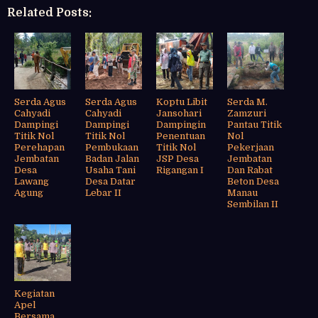
Related Posts:
Serda Agus
Serda Agus
Koptu Libit
Serda M.
Cahyadi
Cahyadi
Jansohari
Zamzuri
Dampingi
Dampingi
Dampingin
Pantau Titik
Titik Nol
Titik Nol
Penentuan
Nol
Perehapan
Pembukaan
Titik Nol
Pekerjaan
Jembatan
Badan Jalan
JSP Desa
Jembatan
Desa
Usaha Tani
Rigangan I
Dan Rabat
Lawang
Desa Datar
Beton Desa
Agung
Lebar II
Manau
Sembilan II
Kegiatan
Apel
Bersama