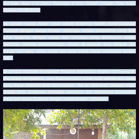
PU Kab. Kaur ) di Desa Rigangan ll Kec. Kelam Tengah Kab. Kaur.
Selasa (15/08/2023)
.
Ini adalah wujud nyata tugas pokok Babinsa dalam melaksanakaan
Komsos dengan warga binaan, sehingga terjalin silaturahmi yang baik
antar Babinsa dengan warga dan tentunya yang diharapkan adalah
informasi tentang perkembangan situasi di wilayah bisa didapat dari
warga, sehingga temu cepat dan lapor cepat dapat terlaksana dengan
baik.
Di tempat terpisah Komandan
Koramil 408-02/KU
Kapten Inf Henry B.
Marpaung mengatakan, para Babinsa harus selalu hadir tatkala ada warga
yang dapat musibah atau kemalangan. Hal itu dilakukan sebagai wujud
empati bela sungkawa terhadap warganya dan terjalinnya komunikasi
yang erat antara Babinsa dengan warga binaan," jelasnya.