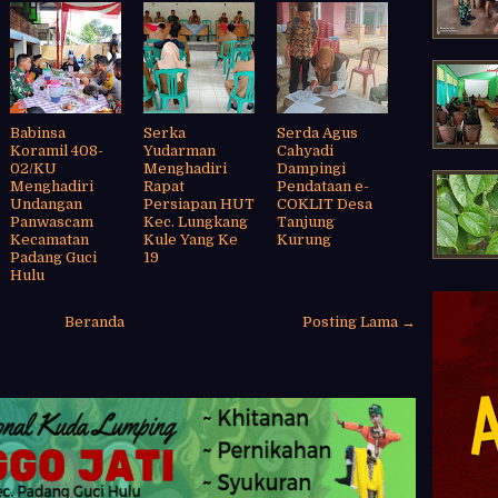
Babinsa
Serka
Serda Agus
Koramil 408-
Yudarman
Cahyadi
02/KU
Menghadiri
Dampingi
Menghadiri
Rapat
Pendataan e-
Undangan
Persiapan HUT
COKLIT Desa
Panwascam
Kec. Lungkang
Tanjung
Kecamatan
Kule Yang Ke
Kurung
Padang Guci
19
Hulu
Beranda
Posting Lama →