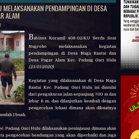
U MELAKSANAKAN PENDAMPINGAN DI DESA
AR ALAM
0
B
abinsa Koramil 408-02/KU Serda Soni
Nugroho melaksanakan kegiatan
pendampingan di Desa Naga Rantai dan
Desa Pagar Alam Kec. Padang Guci Hulu
(23/01/2020)
.
Kegiatan yang dilaksanakan di Desa Naga
Rantai Kec. Padang Guci Hulu ini dimulai
dari pengukuran jalan sepanjang 700 m dan
lebar 6 m, dan dilanjutkan kembali dengan
pengecekan lokasi dimana akan dibuatnya
umlah 1 buah.
c. Padang Guci Hulu dilaksanakan peninjauan dimana akan
rta pengecekan bendungan yang akan diperbaiki dan juga