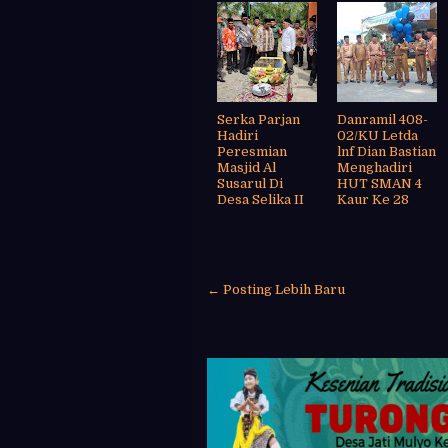
Serka Parjan
Danramil 408-
Hadiri
02/KU Letda
Peresmian
lnf Dian Bastian
Masjid Al
Menghadiri
Susarul Di
HUT SMAN 4
Desa Selika II
Kaur Ke 28
← Posting Lebih Baru