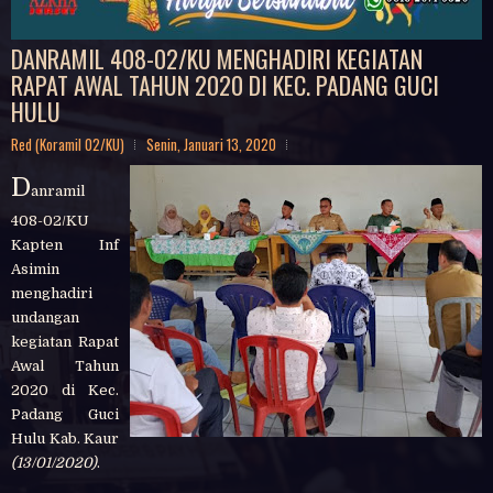
DANRAMIL 408-02/KU MENGHADIRI KEGIATAN
RAPAT AWAL TAHUN 2020 DI KEC. PADANG GUCI
HULU
Red (Koramil 02/KU)
Senin, Januari 13, 2020
D
anramil
408-02/KU
Kapten Inf
Asimin
menghadiri
undangan
kegiatan Rapat
Awal Tahun
2020 di Kec.
Padang Guci
Hulu Kab. Kaur
(13/01/2020)
.