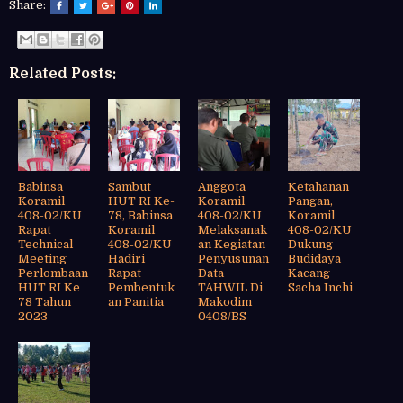
Share:
Related Posts:
Babinsa
Sambut
Anggota
Ketahanan
Koramil
HUT RI Ke-
Koramil
Pangan,
408-02/KU
78, Babinsa
408-02/KU
Koramil
Rapat
Koramil
Melaksanak
408-02/KU
Technical
408-02/KU
an Kegiatan
Dukung
Meeting
Hadiri
Penyusunan
Budidaya
Perlombaan
Rapat
Data
Kacang
HUT RI Ke
Pembentuk
TAHWIL Di
Sacha Inchi
78 Tahun
an Panitia
Makodim
2023
0408/BS