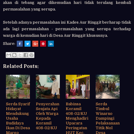
akan di tebang agar dikemudian hari tidak terulang kembali
permasalahan yang serupa.
Setelah adanya permasalahan ini Kades Aur Ringgit berharap tidak
ada lagi permasalahan - permasalahan yang serupa terhadap
warga di kemudian hari di Desa Aur Ringgit khususnya.
Share:
Related Posts:
Serda Syarif
Penyerahan
Babinsa
Serda
Hidayat
Senjata Api
Koramil
Timbul
Mendukung
Oleh Warga
408-02/KU
Winarno
Usaha
Kepada
Menghadiri
Dampingi
Budidaya
Koramil
Upacara
Pelaksanaan
Ikan Di Desa
408-02/KU
Peringatan
Titik Nol
Margo
HUT Kec.
Desa