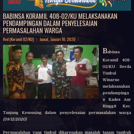
BABINSA KORAMIL 408-02/KU MELAKSANAKAN
PENDAMPINGAN DALAM PENYELESAIAN
PERMASALAHAN WARGA
Red (Koramil 02/KU)
Jumat, Januari 10, 2020
B
abinsa
Koramil 408-
02/KU Serda
Timbul
Winarno
melaksanakan
pendampinga
n Kades Aur
Ringgit Kec.
Tanjung Kemuning dalam penyelesaian permasalahan warga
(08/12/2020)
Permasalahan yang timbul dikarenakan masalah tanam tumbuh