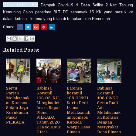
Desa (BLT DD)
Dampak Covid-19 di Desa Selika 2 Kec Tanjung
Kemuning
Calon penerima BLT DD sebanyak 15 KK yang masuk ke
dalam kriteria - kriteria yang telah di tetapkan oleh Pemeritah.
Share:
Related Posts:
Sertu
Babinsa
Babinsa
Babinsa
Parjan
Koramil
koramil
Koramil
Melaksanak
408-02 /KU,
408-02/KU
408-02/KU
an Komsos
Menghadiri
Sertu Dedi
Sertu Budi
Selalu Jaga
Acara Rapat
Irama
Adi
Kerukunan
Pleno
Melaksanak
Melaksanak
Pasca
PILKADA
an Komsos
an Komsos
PILKADA
Tahun 2020
Kepada
Dengan
Di Kec. Kaur
Warga Desa
Masyrakat
Utara
Binaan
Desa Binaan