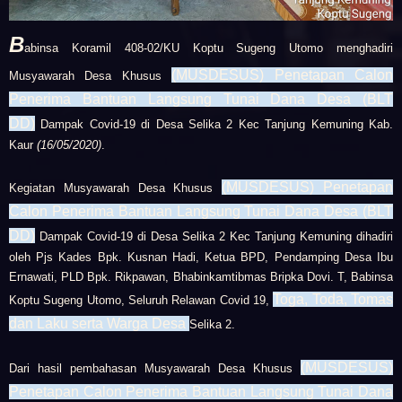
B
abinsa
Koramil 408-02/KU
Koptu Sugeng Utomo menghadiri
(MUSDESUS) Penetapan Calon
Musyawarah Desa Khusus
Penerima Bantuan Langsung Tunai Dana Desa (BLT
DD)
Dampak Covid-19 di Desa Selika 2 Kec Tanjung Kemuning Kab.
Kaur
(16/05/2020)
.
(MUSDESUS) Penetapan
Kegiatan
Musyawarah Desa Khusus
Calon Penerima Bantuan Langsung Tunai Dana Desa (BLT
DD)
Dampak Covid-19 di Desa Selika 2 Kec Tanjung Kemuning
dihadiri
oleh
Pjs Kades Bpk. Kusnan Hadi,
Ketua BPD,
Pendamping Desa Ibu
Ernawati,
PLD Bpk. Rikpawan,
Bhabinkamtibmas Bripka Dovi. T,
Babinsa
Toga, Toda, Tomas
Koptu Sugeng Utomo,
Seluruh Relawan Covid 19,
dan Laku serta
Warga Desa
Selika 2.
(MUSDESUS)
Dari hasil pembahasan
Musyawarah Desa Khusus
Penetapan Calon Penerima Bantuan Langsung Tunai Dana