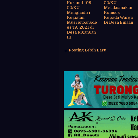
Koramil 408-
02/KU
02/KU
Melaksanakan
Menghadiri
Komsos
Kegiatan
Kepada Warga
Musrenbangde
Di Desa Binaan
es TA. 2021 di
Desa Rigangan
III
← Posting Lebih Baru