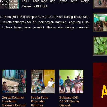
Laku,
Toda,Toga dan Tomas serta
Warga
Penerima BLT DD
na Desa (BLT DD) Dampak Covid-19 di Desa Talang besar Kec.
 (1 Bulan) sebanyak 58 KK,
pembagian
Bantuan Langsung Tunai
di Desa Talang besar tersebut
dilaksanakan dengan cara dari
Serda Selamet
Serda Sony
Babinsa 408-
Imadudin
Nugroho
02/KU Sertu
Babinsa Kormil
Babinsa
Qiswah