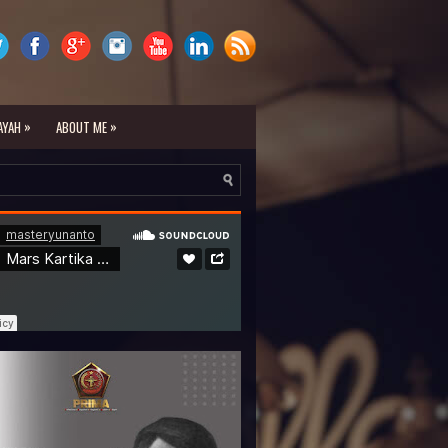
»
»
AYAH
ABOUT ME