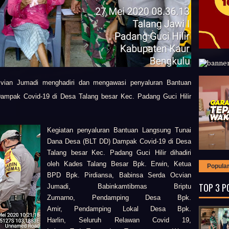
vian Jumadi menghadiri dan mengawasi penyaluran Bantuan
mpak Covid-19 di Desa Talang besar Kec. Padang Guci Hilir
Kegiatan
penyaluran Bantuan Langsung Tunai
Dana Desa (BLT DD) Dampak Covid-19 di Desa
Talang besar Kec. Padang Guci Hilir
dihadiri
oleh
Kades Talang Besar Bpk. Erwin,
Ketua
Popula
BPD Bpk. Pirdiansa,
Babinsa Serda Ocvian
TOP 3 P
Jumadi, B
abinkamtibmas Briptu
Zumarno,
Pendamping Desa Bpk.
Amir,
Pendamping Lokal Desa Bpk.
Harlin,
Seluruh Relawan Covid 19,