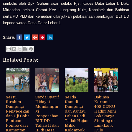
simbolis oleh
Bpk. Suharmawan selaku Pjs. Kades Datar Lebar I,
Bpk.
Mirtandani selaku
Camat Kec. Lungkang Kule,
Kapolsek dan Babinsa
serta PD PLD dan kemudian dilanjutkan p
elaksanaan pembagian BLT DD
kepada warga Desa Datar Lebar I.
Share:
Related Posts:
Sertu
Serda Syarif
Serda
Babinsa
Ibrahim
Hidayat
Kamidi
Koramil
Dampingi
Mendampin
Dampingi
408-02/KU
Pengecekan
gi
dan Pantau
Hadiri Mini
dan Uji Coba
Penyerahan
Lahan Padi
Lokakarya
Bantuan
BLT-DD
Tadah Hujan
Stunting di
Pompa dari
Tahap II dan
Milik
Lungkang
Kementan
III di Desa
Kelompok
Kule