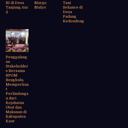
RI di Desa
Margo
Tani
Tanjung Aur
Mulyo
Sekance di
2
Desa
Padang
Kedondong
Penggalang
an
Stakeholder
s Bersama
BPOM
Bengkulu,
Memperkua
t
Perlindunga
n dari
Kejahatan
Obat dan
Makanan di
Kabupaten
Kaur