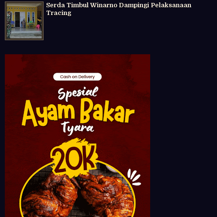
Serda Timbul Winarno Dampingi Pelaksanaan
Tracing