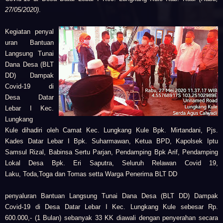
27/05/2020)
.
Kegiatan
penyal
uran Bantuan
Langsung Tunai
Dana Desa (BLT
DD) Dampak
Covid-19 di
Desa Datar
Lebar I Kec.
Lungkang
Kule
dihadiri oleh
Camat Kec. Lungkang Kule Bpk. Mirtandani,
Pjs.
Kades Datar Lebar I Bpk. Suharmawan,
Ketua BPD,
Kapolsek Iptu
Samsul Rizal,
Babinsa Sertu Parjan,
Pendamping Bpk Arif,
Pendamping
Lokal Desa Bpk. Eri Saputra,
Seluruh Relawan Covid 19,
Laku,
Toda,Toga dan Tomas setta
Warga Penerima BLT DD
penyaluran Bantuan Langsung Tunai Dana Desa (BLT DD) Dampak
Covid-19 di Desa Datar Lebar I Kec. Lungkang Kule
sebesar Rp.
600.000,- (1 Bulan) sebanyak 33 KK diawali dengan p
enyerahan secara