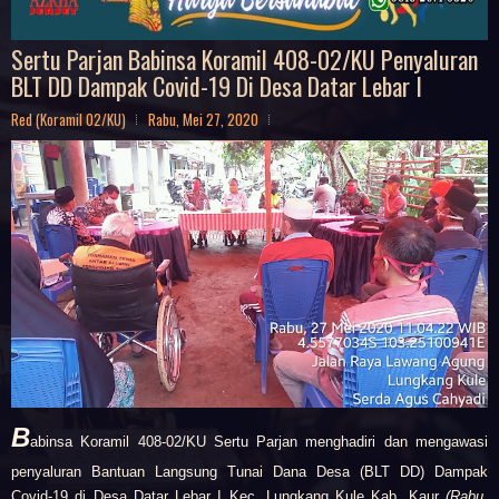
Sertu Parjan Babinsa Koramil 408-02/KU Penyaluran
BLT DD Dampak Covid-19 Di Desa Datar Lebar I
Red (Koramil 02/KU)
Rabu, Mei 27, 2020
B
abinsa Koramil 408-02/KU
Sertu Parjan menghadiri dan mengawasi
penyaluran Bantuan Langsung Tunai Dana Desa (BLT DD) Dampak
Covid-19 di Desa Datar Lebar I Kec. Lungkang Kule Kab. Kaur
(Rabu,