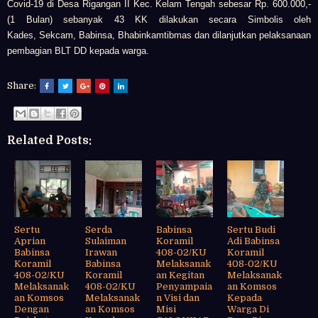
Covid-19 di Desa Rigangan II Kec. Kelam Tengah
sebesar Rp. 600.000,-
(1 Bulan) sebanyak 43 KK dilakukan secara
Simbolis oleh
Kades,
Sekcam,
Babinsa,
Bhabinkamtibmas dan dilanjutkan p
elaksanaan
pembagian BLT DD kepada warga.
Share:
Related Posts:
Sertu
Serda
Babinsa
Sertu Budi
Aprian
Sulaiman
Koramil
Adi Babinsa
Babinsa
Irawan
408-02/KU
Koramil
Koramil
Babinsa
Melaksanak
408-02/KU
408-02/KU
Koramil
an Kegitan
Melaksanak
Melaksanak
408-02/KU
Penyampaia
an Komsos
an Komsos
Melaksanak
n Visi dan
Kepada
Dengan
an Komsos
Misi
Warga Di