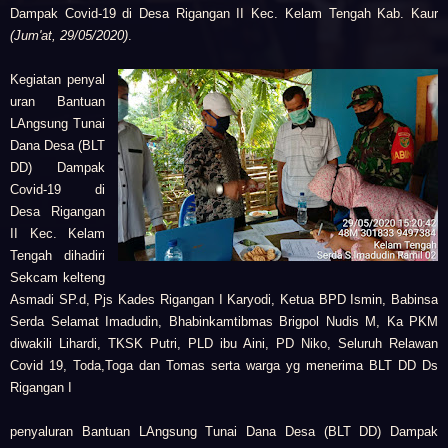
Dampak Covid-19 di Desa Rigangan II Kec. Kelam Tengah Kab. Kaur
(Jum'at, 29/05/2020)
.
Kegiatan
penyal
uran Bantuan
LAngsung Tunai
Dana Desa (BLT
DD) Dampak
Covid-19 di
Desa Rigangan
II Kec. Kelam
Tengah
dihadiri
Sekcam kelteng
Asmadi SP.d,
Pjs Kades Rigangan I Karyodi,
Ketua BPD Ismin,
Babinsa
Serda Selamat Imadudin,
Bhabinkamtibmas Brigpol Nudis M,
Ka PKM
diwakili Lihardi,
TKSK Putri,
PLD ibu Aini,
PD Niko,
Seluruh Relawan
Covid 19,
Toda,Toga dan Tomas serta warga
yg menerima BLT DD Ds
Rigangan I
penyaluran Bantuan LAngsung Tunai Dana Desa (BLT DD) Dampak