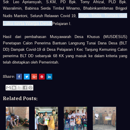
Sdr. Leo Apriansyah, S.KM,
PD Bpk. Tomy Afrizal,
PLD Bpk.
Wasralimin,
Babinsa Serda Timbul Winarno,
Bhabinkamtibmas Brigpol
Toga, Toda, Tomas dan
Nudis Mantoni,
Seluruh Relawan Covid 19,
Laku serta
Warga Desa
Pelajaran I.
Hasil dari pembahasan
Musyawarah Desa Khusus (MUSDESUS)
Penetapan Calon Penerima Bantuan Langsung Tunai Dana Desa (BLT
DD) Dampak Covid-19 di Desa Pelajaran I Kec Tanjung Kemuning
Calon
penerima BLT DD sebanyak 68 KK yang masuk ke dalam kriteria yang
telah ditetapkan oleh Pemerintah.
Share:
Related Posts: