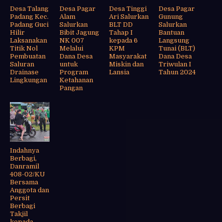
Desa Talang
Desa Pagar
Desa Tinggi
Desa Pagar
Padang Kec.
Alam
Ari Salurkan
Gunung
Padang Guci
Salurkan
BLT DD
Salurkan
Hilir
Bibit Jagung
Tahap I
Bantuan
Laksanakan
NK 007
kepada 6
Langsung
Titik Nol
Melalui
KPM
Tunai (BLT)
Pembuatan
Dana Desa
Masyarakat
Dana Desa
Saluran
untuk
Miskin dan
Triwulan I
Drainase
Program
Lansia
Tahun 2024
Lingkungan
Ketahanan
Pangan
Indahnya
Berbagi,
Danramil
408-02/KU
Bersama
Anggota dan
Persit
Berbagi
Takjil
kepada