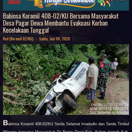
Babinsa Koramil 408-02/KU Bersama Masyarakat
Desa Pagar Dewa Membantu Evakuasi Korban
Kecelakaan Tunggal
Red (Koramil 02/KU)
Sabtu, Juni 06, 2020
B
abinsa Koramil 408-02/KU Serda Selamat Imadudin dan Serda Timbul
Winarno bersama Masyarakat Ds.Pagar Dewa Kec. Kelam tengah Kab.