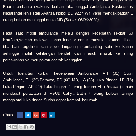
Kaur membantu evakuasi korban laka tunggal
Ambulance Puskesmas
Nagarantai jenis Ran Avanza Nopol BD 9227 WY yang mengakibatkan 1
orang korban meninggal dunia MD
(Sabtu, 06/06/2020).
Pada saat mobil ambulance melaju dengan kecepatan sekitar 60
Km/Jam,setelah melewati tanah longsor dan memasuki tikungan tiba -
tiba ban tergelincir dan sopir langsung membanting setir ke kanan
sehingga mobil kehilangan kendali dan masuk masuk ke siring
persawahan yg merupakan daerah ketinggian.
Untuk Identitas korban kecelakaan Ambulance
AH (31) Supir
Ambulance,
EL (39) Perawat,
RD (60) MD,
HA (53) Luka Ringan,
LE (18)
Luka Ringan,
AP (20) Luka Ringan.
1 orang korban
EL (Perawat)
masih
mendapat perawatan di RSUD Cahya Batin
4 orang korban lainnya
mengalami luka ringan Sudah dapat kembali kerumah.
Share: