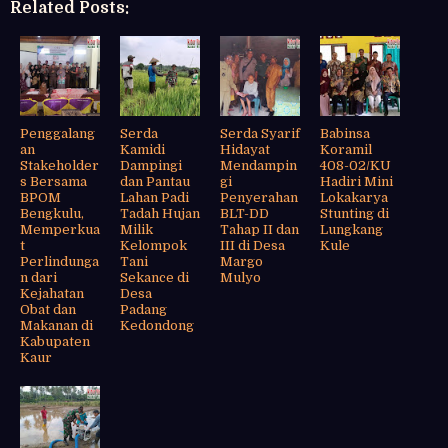
Related Posts:
Penggalang
Serda
Serda Syarif
Babinsa
an
Kamidi
Hidayat
Koramil
Stakeholder
Dampingi
Mendampin
408-02/KU
s Bersama
dan Pantau
gi
Hadiri Mini
BPOM
Lahan Padi
Penyerahan
Lokakarya
Bengkulu,
Tadah Hujan
BLT-DD
Stunting di
Memperkua
Milik
Tahap II dan
Lungkang
t
Kelompok
III di Desa
Kule
Perlindunga
Tani
Margo
n dari
Sekance di
Mulyo
Kejahatan
Desa
Obat dan
Padang
Makanan di
Kedondong
Kabupaten
Kaur