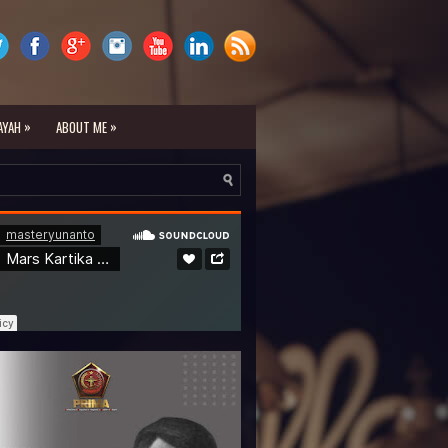
»
»
AYAH
ABOUT ME