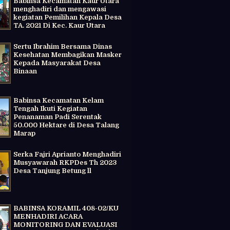
Babinsa Kecamatan Kaur Utara
menghadiri dan mengawasi
kegiatan Pemilihan Kepala Desa
TA. 2021 Di Kec. Kaur Utara
Sertu Ibrahim Bersama Dinas
Kesehatan Membagikan Masker
Kepada Masyarakat Desa
Binaan
Babinsa Kecamatan Kelam
Tengah Ikuti Kegiatan
Penanaman Padi Serentak
50.000 Hektare di Desa Talang
Marap
Serka Fajri Aprianto Menghadiri
Musyawarah RKPDes Th 2023
Desa Tanjung Betung ll
BABINSA KORAMIL 408-02/KU
MENHADIRI ACARA
MONITORING DAN EVALUASI