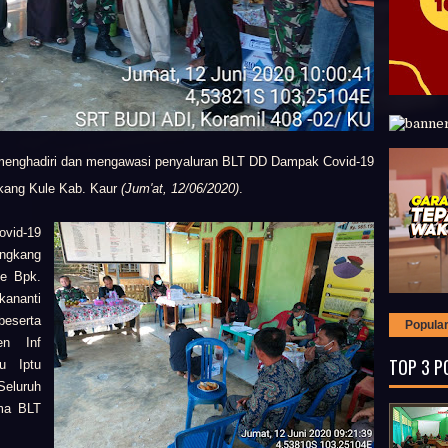
enghadiri dan mengawasi penyaluran BLT DD Dampak Covid-19
kang Kule Kab. Kaur
(Jum'at, 12/06/2020)
.
ovid-19
ungkang
e Bpk.
kananti
eserta
Popula
en Inf
TOP 3 P
u Iptu
Seluruh
ma BLT