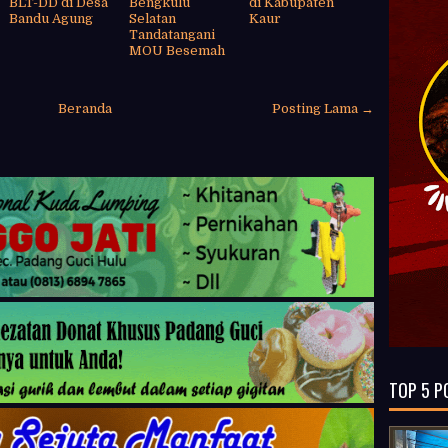
BLT-DD di Desa
Bengkulu
di Kabupaten
Bandu Agung
Selatan
Kaur
Tandatangani
MOU Besemah
Beranda
Posting Lama →
TOP 5 P