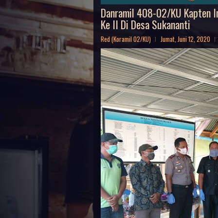
Danramil 408-02/KU Kapten In
Ke II Di Desa Sukananti
Red (Koramil 02/KU)
Jumat, Juni 12, 2020