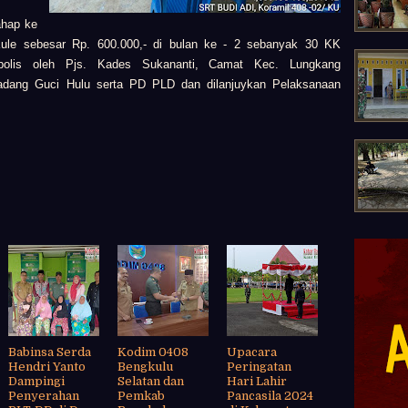
ahap ke
Kule
sebesar Rp. 600.000,- di bulan ke - 2 sebanyak 30 KK
bolis oleh
Pjs. Kades Sukananti,
Camat Kec. Lungkang
adang Guci Hulu serta
PD PLD dan dilanjuykan
Pelaksanaan
Babinsa Serda
Kodim 0408
Upacara
Hendri Yanto
Bengkulu
Peringatan
Dampingi
Selatan dan
Hari Lahir
Penyerahan
Pemkab
Pancasila 2024