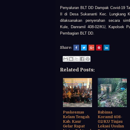
Penyaluran BLT DD Dampak Covid-19 T
II di Desa Sukananti Kec. Lungkang 
dilaksanakan p
enyerahan secara sim
Kule,
Danramil 408-02/KU,
Kapolsek P
Pembagian BLT DD.
Share:
Related Posts:
Puskesmas
Babinsa
Kelam Tengah
Koramil 408-
Kab. Kaur
02/KU Tinjau
Gelar Rapat
Lokasi Usulan