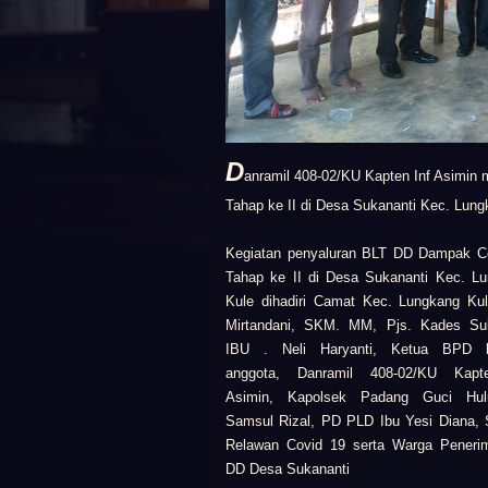
D
anramil 408-02/KU Kapten Inf Asimin
m
Tahap ke II di Desa Sukananti Kec. Lung
Kegiatan
penyaluran BLT DD Dampak C
Tahap ke II di Desa Sukananti Kec. L
Kule
dihadiri
Camat Kec. Lungkang Kul
Mirtandani, SKM. MM,
Pjs. Kades Su
IBU . Neli Haryanti,
Ketua BPD b
anggota,
Danramil 408-02/KU
Kapt
Asimin,
Kapolsek Padang Guci Hul
Samsul Rizal,
PD PLD Ibu Yesi Diana,
Relawan Covid 19 serta
Warga Peneri
DD Desa Sukananti