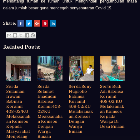
mendatangi rumah ke rumah untuk menghindari pengumpulan masa
dalam jumlah besar guna mencegah penyebararan Covid 19.
Share:
Related Posts:
Serda
Serda
Serda Sony
Sertu Budi
Sulaiman
Selamet
Nugroho
Adi Babinsa
Irawan
Imadudin
Babinsa
Koramil
Babinsa
Babinsa
Koramil
408-02/KU
Koramil
Kormil 408-
408-02/KU
Melaksanak
408-02/KU
02/KU
Melaksanak
an Komsos
Melaksanak
Meaksanaka
an Komsos
Kepada
an Komsos
n Komsos
Dengan
Warga Di
Kepada
Dengan
Warga
Desa Binaan
Masyarakat
Warga
Binaan
Menjelang
Binaan