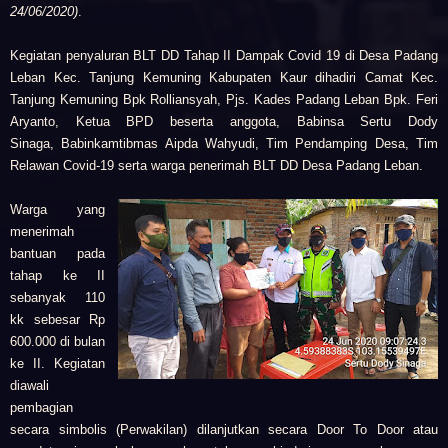
24/06/2020)
.
Kegiatan
penyaluran BLT DD Tahap II Dampak Covid 19 di Desa Padang
Leban Kec. Tanjung Kemuning Kabupaten Kaur
dihadiri
Camat Kec.
Tanjung Kemuning Bpk Rolliansyah,
Pjs. Kades
Padang Leban Bpk.
Feri
Aryanto,
Ketua BPD beserta anggota,
Babinsa Sertu Dody
Sinaga,
Babinkamtibmas Aipda Wahyudi,
Tim Pendamping Desa,
Tim
Relawan Covid-19 serta w
arga penerimah BLT DD Desa
Padang Leban.
Warga yang
menerimah
bantuan pada
tahap ke II
sebanyak 110
kk sebesar Rp
600.000 di bulan
ke II. Kegiatan
diawali
pembagian
secara simbolis (Perwakilan) dilanjutkan secara Door To Door atau