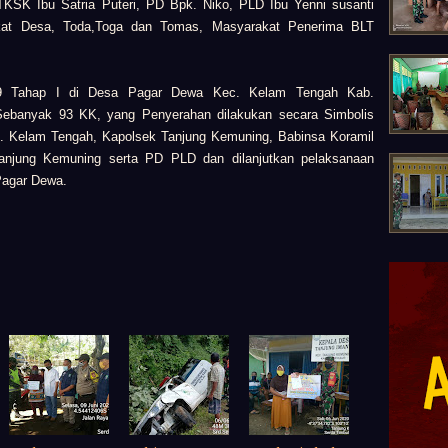
TKSK Ibu Satria Puteri,
PD Bpk. Niko,
PLD Ibu Yenni susanti
kat Desa,
Toda,Toga dan Tomas,
Masyarakat Penerima BLT
9 Tahap I di Desa Pagar Dewa Kec. Kelam Tengah Kab.
) Sebanyak 93 KK, yang
Penyerahan dilakukan secara Simbolis
. Kelam Tengah,
Kapolsek Tanjung Kemuning,
Babinsa Koramil
anjung Kemuning serta
PD PLD dan
dilanjutkan
p
elaksanaan
Pagar Dewa.