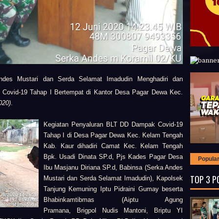
des Mustari dan Serda Selamat Imadudin Menghadiri dan
ovid-19 Tahap I Bertempat di Kantor Desa Pagar Dewa Kec.
020)
.
Kegiatan
Penyaluran BLT DD Dampak Covid-19
Tahap I di Desa Pagar Dewa Kec. Kelam Tengah
Kab. Kaur
dihadiri
Camat Kec. Kelam Tengah
Bpk. Usadi Dinata SP.d,
Pjs Kades Pagar Desa
Popula
Ibu Masjanu Diriana SP.d,
Babinsa (
Serka Andes
TOP 3 P
Mustari dan
Serda Selamat Imadudin),
Kapolsek
Tanjung Kemuning Iptu Pidraini Gumay beserta
Bhabinkamtibmas (
Aiptu Agung
Pramana,
Brigpol Nudis Mantoni,
Briptu YI