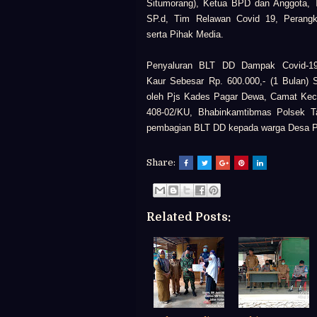
Situmorang),
Ketua BPD dan Anggota,
SP.d,
Tim Relawan Covid 19,
Perang
serta
Pihak Media.
Penyaluran BLT DD Dampak Covid-1
Kaur
Sebesar Rp. 600.000,- (1 Bulan
oleh
Pjs Kades Pagar Dewa,
Camat Kec
408-02/KU,
Bhabinkamtibmas Polsek T
pembagian BLT DD kepada warga Desa 
Share:
Related Posts: