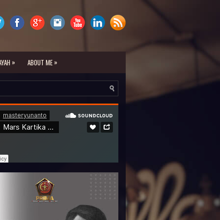
»
»
AYAH
ABOUT ME