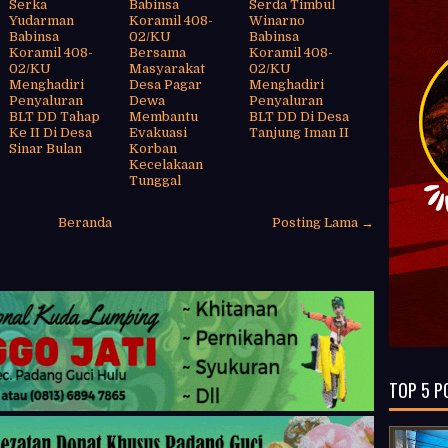
Serka
Babinsa
Serda Timbul
Yudarman
Koramil 408-
Winarno
Babinsa
02/KU
Babinsa
Koramil 408-
Bersama
Koramil 408-
02/KU
Masyarakat
02/KU
Menghadiri
Desa Pagar
Menghadiri
Penyaluran
Dewa
Penyaluran
BLT DD Tahap
Membantu
BLT DD Di Desa
Ke II Di Desa
Evakuasi
Tanjung Iman II
Sinar Bulan
Korban
Kecelakaan
Tunggal
Beranda
Posting Lama →
TOP 5 P