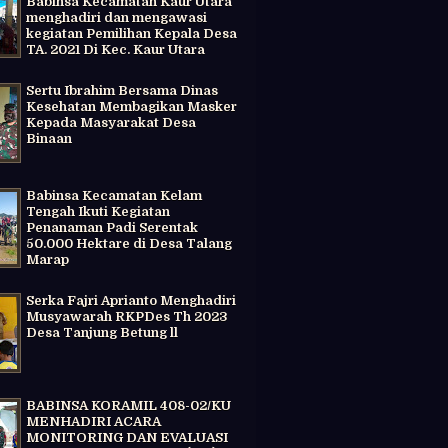
Babinsa Kecamatan Kaur Utara
menghadiri dan mengawasi
kegiatan Pemilihan Kepala Desa
TA. 2021 Di Kec. Kaur Utara
Sertu Ibrahim Bersama Dinas
Kesehatan Membagikan Masker
Kepada Masyarakat Desa
Binaan
Babinsa Kecamatan Kelam
Tengah Ikuti Kegiatan
Penanaman Padi Serentak
50.000 Hektare di Desa Talang
Marap
Serka Fajri Aprianto Menghadiri
Musyawarah RKPDes Th 2023
Desa Tanjung Betung ll
BABINSA KORAMIL 408-02/KU
MENHADIRI ACARA
MONITORING DAN EVALUASI