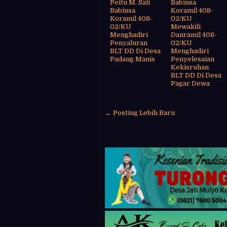
Peltu M. Sali
Babinsa
Babinsa
Koramil 408-
Koramil 408-
02/KU
02/KU
Mewakili
Menghadiri
Danramil 408-
Penyaluran
02/KU
BLT DD Di Desa
Menghadiri
Padang Manis
Penyelesaian
Kekisruhan
BLT DD Di Desa
Pagar Dewa
← Posting Lebih Baru