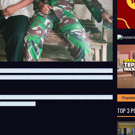
i Merupakan mantan anggota koramil 408-02/KU,
Kesibukan anggota
memang kadang menjadikan hal-hal dalam memelihara silaturahmi
kan Agar tetap mematuhi protokol kesehatan dengan selalu memakai
Popula
rantai virus covid-19
TOP 3 P