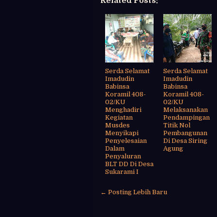
Related Posts:
Serda Selamat
Serda Selamat
Imadudin
Imadudin
Babinsa
Babinsa
Koramil 408-
Koramil 408-
02/KU
02/KU
Menghadiri
Melaksanakan
Kegiatan
Pendampingan
Musdes
Titik Nol
Menyikapi
Pembangunan
Penyelesaian
Di Desa Siring
Dalam
Agung
Penyaluran
BLT DD Di Desa
Sukarami I
← Posting Lebih Baru