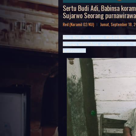
Sertu Budi Adi, Babinsa kora
Sujarwo Seorang purnawirawa
Red (Koramil 02/KU)
Jumat, September 18, 
Sertu Budi Adi, koramil 408-02/KU, mel
menjaga silaturohimi agar tetap terjalin
purnawirawan