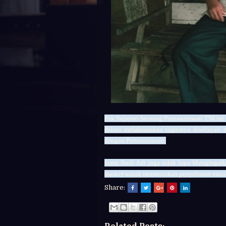
Pak Sujarwo Seorang Purnawirawan TNI in
dalam melaksanakan tugasnya diwilayah 
dengan Purnawirawan.
Sertu Budi Adi juga tidak lupa Mengingat
masker untuk memutuskan penyebaran mata 
Share: