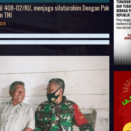
mil 408-02/KU, menjaga silaturohim Dengan Pak
n TNI
2020
aksanakan komsos di rumah Pak Sujarwo Purnawirawan TNI, Untuk
 hubungan dengan baik antara yang masih aktif dengan yang sudah