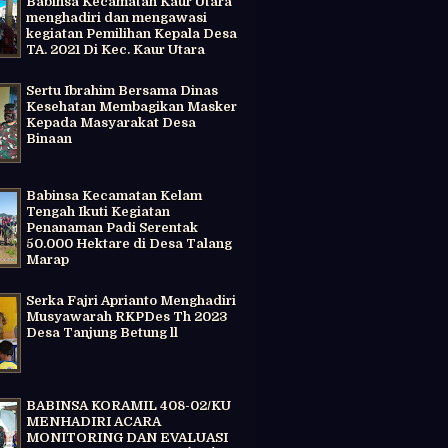
Babinsa Kecamatan Kaur Utara
menghadiri dan mengawasi
kegiatan Pemilihan Kepala Desa
TA. 2021 Di Kec. Kaur Utara
Sertu Ibrahim Bersama Dinas
Kesehatan Membagikan Masker
Kepada Masyarakat Desa
Binaan
Babinsa Kecamatan Kelam
Tengah Ikuti Kegiatan
Penanaman Padi Serentak
50.000 Hektare di Desa Talang
Marap
Serka Fajri Aprianto Menghadiri
Musyawarah RKPDes Th 2023
Desa Tanjung Betung ll
BABINSA KORAMIL 408-02/KU
MENHADIRI ACARA
MONITORING DAN EVALUASI