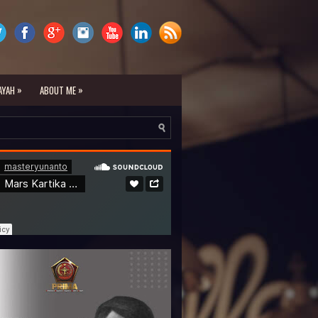
»
»
AYAH
ABOUT ME