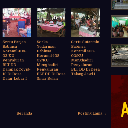
Sertu Parjan
Serka
Sertu Sutarmin
Babinsa
Yudarman
Babinsa
Koramil 408-
Babinsa
Koramil 408-
02/KU
Koramil 408-
02/KU
Penyaluran
02/KU
Menghadiri
BLT DD
Menghadiri
Penyaluran
Dampak Covid-
Penyaluran
BLT DD Di Desa
19 Di Desa
BLT DD Di Desa
Talang Jawi I
Datar Lebar I
Sinar Bulan
Beranda
Posting Lama →