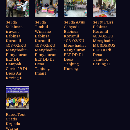
Serda
Serda
Serda Agus
Sertu Fajri
Sulaiman
Timbul
Cahyadi
Babinsa
irawan
Winarno
Babinsa
Koramil
Babinsa
Babinsa
Koramil
408-02/KU
Koramil
Koramil
408-02/KU
Menghadiri
408-02/KU
408-02/KU
Menghadiri
MUSDESUS
Menghadiri
Menghadiri
Penyaluran
BLT DD di
Penyaluran
Penyaluran
BLT DD Di
Desa
BLT DD
BLT DD Di
Desa
Tanjung
Dampak
Desa
Tanjung
Betung II
Covid-19 Di
Tanjung
Kurung
Desa Air
Iman I
Kering II
Rapid Test
Gratis
Kepada
Warga