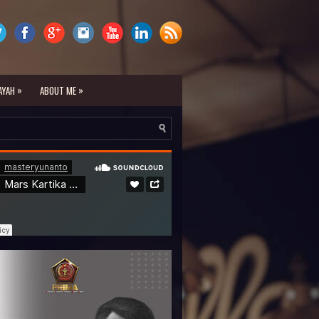
»
»
AYAH
ABOUT ME