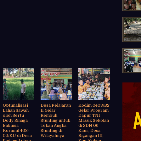
Optimalisasi
Desa Pelajaran
Kodim 0408/BS
Lahan Sawah
II Gelar
Gelar Program
oleh Sertu
Rembuk
Dapur TNI
Dody Sinaga
Stunting untuk
Masuk Sekolah
Babinsa
Tekan Angka
di SDN 06
Koramil 408-
Stunting di
Kaur, Desa
02/KU di Desa
Wilayahnya
Rigangan III,
Padang Leban
Kec. Kelam