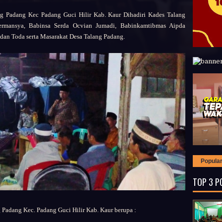
 Padang Kec Padang Guci Hilir Kab. Kaur
Dihadiri
Kades Talang
ermansya,
Babinsa Serda Ocvian Jumadi,
Babinkamtibmas Aipda
dan Toda serta
Masarakat Desa Talang Padang.
Popula
TOP 3 P
g Padang Kec. Padang Guci Hilir Kab. Kaur berupa
: