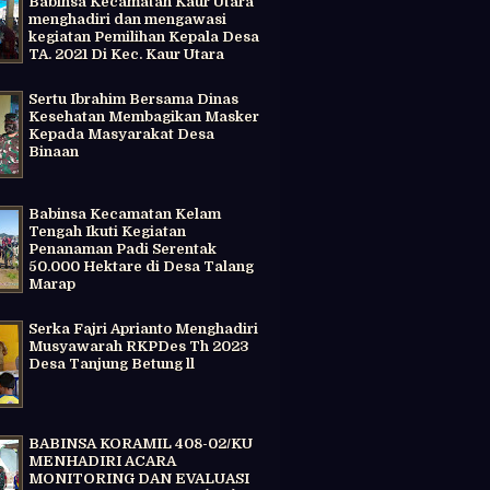
Babinsa Kecamatan Kaur Utara
menghadiri dan mengawasi
kegiatan Pemilihan Kepala Desa
TA. 2021 Di Kec. Kaur Utara
Sertu Ibrahim Bersama Dinas
Kesehatan Membagikan Masker
Kepada Masyarakat Desa
Binaan
Babinsa Kecamatan Kelam
Tengah Ikuti Kegiatan
Penanaman Padi Serentak
50.000 Hektare di Desa Talang
Marap
Serka Fajri Aprianto Menghadiri
Musyawarah RKPDes Th 2023
Desa Tanjung Betung ll
BABINSA KORAMIL 408-02/KU
MENHADIRI ACARA
MONITORING DAN EVALUASI