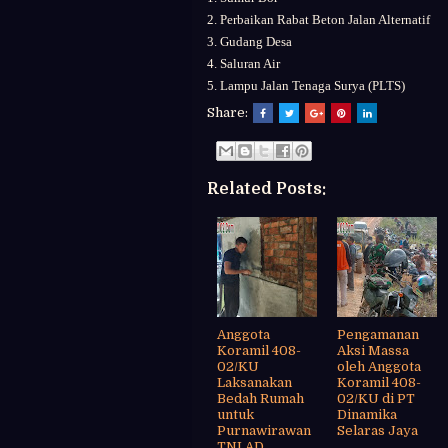
2. Perbaikan Rabat Beton Jalan Alternatif
3. Gudang Desa
4. Saluran Air
5. Lampu Jalan Tenaga Surya (PLTS)
Share:
Related Posts:
Anggota
Pengamanan
Koramil 408-
Aksi Massa
02/KU
oleh Anggota
Laksanakan
Koramil 408-
Bedah Rumah
02/KU di PT
untuk
Dinamika
Purnawirawan
Selaras Jaya
TNI AD