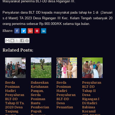
Masyarakat penerima BLT-DD desa Rigangan III.
Penyaluran dana BLT DD kepada masyrakat pada tahap ke 1 di (Januari
s.d Maret) TA 2023 Desa Rigangan III Kec. Kelam Tengah sebanyak 20
orang penerima sebesar Rp.900.000/KK selama tiga bulan.
Share:
Related Posts:
Serda
Sukseskan
Serda
Penyaluran
Poniman
Ketahanan
Poniman
BLT-DD
Hadiri
Pangan,
Hadiri
Tahap II
Penyaluran
Serda
Penyaluran
Desa
BLT-DD
Poniman
BLT-DD
Rigangan I
Tahap II Ta.
Bantu
Desa
Di Hadiri
2023 Desa
Pemberian
Penantian
Babinsa
Tanjung
Pupuk
Koramil