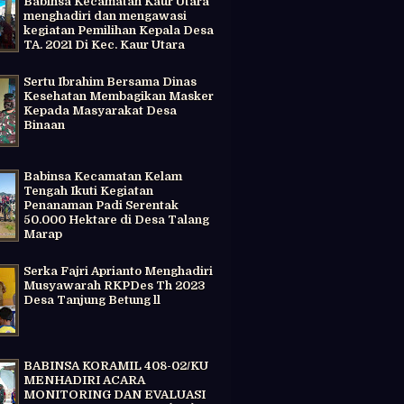
Babinsa Kecamatan Kaur Utara
menghadiri dan mengawasi
kegiatan Pemilihan Kepala Desa
TA. 2021 Di Kec. Kaur Utara
Sertu Ibrahim Bersama Dinas
Kesehatan Membagikan Masker
Kepada Masyarakat Desa
Binaan
Babinsa Kecamatan Kelam
Tengah Ikuti Kegiatan
Penanaman Padi Serentak
50.000 Hektare di Desa Talang
Marap
Serka Fajri Aprianto Menghadiri
Musyawarah RKPDes Th 2023
Desa Tanjung Betung ll
BABINSA KORAMIL 408-02/KU
MENHADIRI ACARA
MONITORING DAN EVALUASI