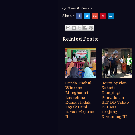
By. Serda M. Zamzuri
Share:
Related Posts:
Serda Timbul
Sertu Aprian
Winarno
Suhadi
Menghadiri
Dampingi
Launching
Penyaluran
Rumah Tidak
BLT DD Tahap
Layak Huni
IV Desa
Desa Pelajaran
Tanjung
II
Kemuning III