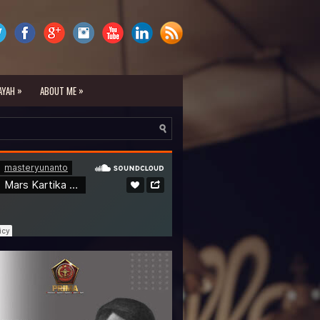
»
»
AYAH
ABOUT ME