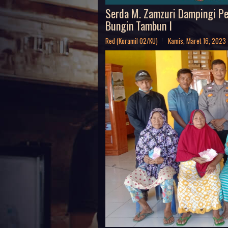
Serda M. Zamzuri Dampingi Pe
Bungin Tambun I
Red (Koramil 02/KU)
Kamis, Maret 16, 2023