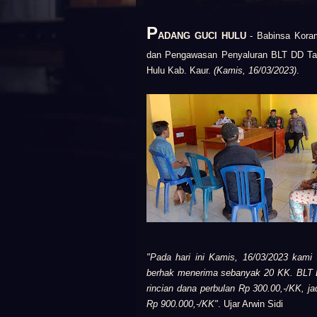
P
ADANG GUCI HULU
- Babinsa Kora
dan Pengawasan Penyaluran BLT DD Tah
Hulu Kab. Kaur.
(Kamis, 16/03/2023)
.
"Pada hari ini Kamis, 16/03/2023 ka
berhak menerima sebanyak 20 KK. BLT D
rincian dana perbulan Rp 300.00,-/KK, j
Rp 900.000,-/KK"
. Ujar Arwin Sidi