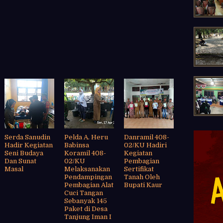
Serda Sanudin
Pelda A. Heru
Danramil 408-
Hadir Kegiatan
Babinsa
02/KU Hadiri
Seni Budaya
Koramil 408-
Kegiatan
Dan Sunat
02/KU
Pembagian
Masal
Melaksanakan
Sertifikat
Pendampingan
Tanah Oleh
Pembagian Alat
Bupati Kaur
Cuci Tangan
Sebanyak 145
Paket di Desa
Tanjung Iman I