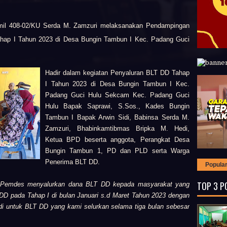
mil 408-02/KU Serda M. Zamzuri melaksanakan Pendampingan
ap I Tahun 2023 di Desa Bungin Tambun I Kec. Padang Guci
Hadir dalam kegiatan Penyaluran BLT DD Tahap
I Tahun 2023 di Desa Bungin Tambun I Kec.
Padang Guci Hulu Sekcam Kec. Padang Guci
Hulu Bapak Saprawi, S.Sos., Kades Bungin
Tambun I Bapak Arwin Sidi, Babinsa Serda M.
Zamzuri, Bhabinkamtibmas Bripka M. Hedi,
Ketua BPD beserta anggota, Perangkat Desa
Bungin Tambun 1, PD dan PLD serta Warga
Penerima BLT DD.
Popula
TOP 3 P
mi Pemdes menyalurkan dana BLT DD kepada masyarakat yang
D pada Tahap I di bulan Januari s.d Maret Tahun 2023 dengan
adi untuk BLT DD yang kami selurkan selama tiga bulan sebesar